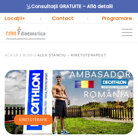
Consultații GRATUITE – Află detalii
Locații
Contact
Programare
+
|
|
ACASĂ
/
BLOG
/
ALEX STANCIU – KINETOTERAPEUT
KINETOTERAPIE