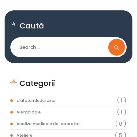
Caută
Categorii
( 1 )
#alaturideUcraina
( 1 )
Alergologie
( 6 )
Analize medicale de laborator
( 5 )
Ateliere