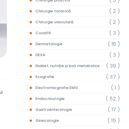
( 3 )
Chirurgie plastică
( 2 )
Chirurgie toracică
( 2 )
Chirurgie vasculară
( 3 )
Covid19
( 16 )
Dermatologie
( 3 )
DEXA
( 39 )
Diabet, nutriție și boli metabolice
( 37 )
Ecografie
( 1 )
Electromiografie EMG
ou
( 52 )
Endocrinologie
( 17 )
Gastroenterologie
( 15 )
Ginecologie