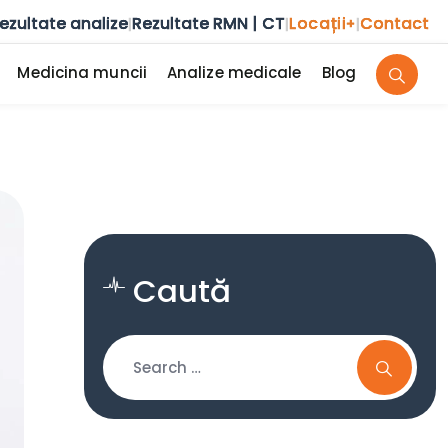
ezultate analize
Rezultate RMN | CT
Locații
Contact
|
|
+
|
Medicina muncii
Analize medicale
Blog
Caută