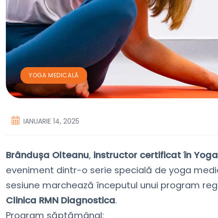
YOGA MEDICALĂ
IANUARIE 14, 2025
Brândușa Olteanu
,
instructor certificat în Y
eveniment dintr-o serie specială de yoga medica
sesiune marchează începutul unui program reg
Clinica RMN Diagnostica
.
Program săptămânal: