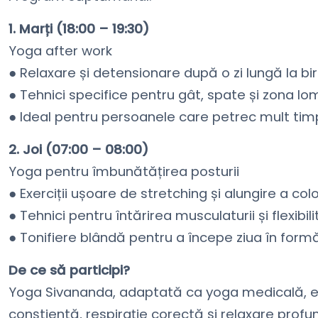
1. Marți (18:00 – 19:30)
Yoga after work
● Relaxare și detensionare după o zi lungă la bi
● Tehnici specifice pentru gât, spate și zona l
● Ideal pentru persoanele care petrec mult timp 
2. Joi (07:00 – 08:00)
Yoga pentru îmbunătățirea posturii
● Exerciții ușoare de stretching și alungire a col
● Tehnici pentru întărirea musculaturii și flexibilit
● Tonifiere blândă pentru a începe ziua în form
De ce să participi?
Yoga Sivananda, adaptată ca yoga medicală, e
conștientă, respirație corectă și relaxare prof