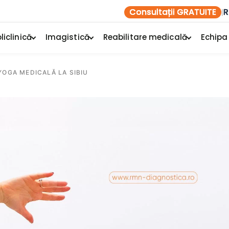
Consultații GRATUITE
R
|
liclinică
Imagistică
Reabilitare medicală
Echipa
YOGA MEDICALĂ LA SIBIU