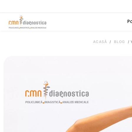
Po
ACASĂ
/
BLOG
/