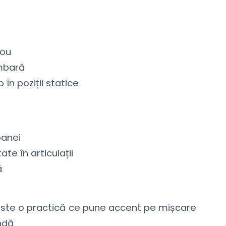
rou
ombară
în poziții statice
oanei
ate în articulații
ă
ste o practică ce pune accent pe mișcare
undă