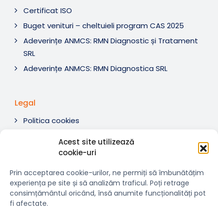
Certificat ISO
Buget venituri – cheltuieli program CAS 2025
Adeverințe ANMCS: RMN Diagnostic și Tratament
SRL
Adeverințe ANMCS: RMN Diagnostica SRL
Legal
Politica cookies
Termeni si condiții
Acest site utilizează
Soluționare litigii
cookie-uri
ANPC
Prin acceptarea cookie-urilor, ne permiți să îmbunătățim
experiența pe site și să analizăm traficul. Poți retrage
consimțământul oricând, însă anumite funcționalități pot
fi afectate.
© 2007-2026 RMN Diagnostica. Toate drepturile