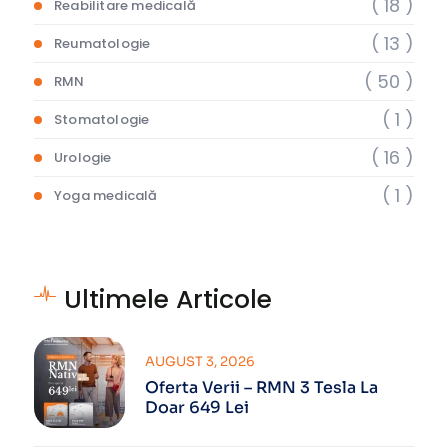
( 18 )
Reabilitare medicală
( 13 )
Reumatologie
( 50 )
RMN
( 1 )
Stomatologie
( 16 )
Urologie
( 1 )
Yoga medicală
Ultimele Articole
AUGUST 3, 2026
Oferta Verii – RMN 3 Tesla La
Doar 649 Lei