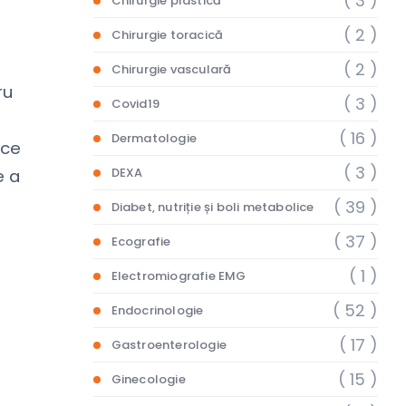
( 3 )
Chirurgie plastică
( 2 )
Chirurgie toracică
( 2 )
Chirurgie vasculară
ru
( 3 )
Covid19
( 16 )
Dermatologie
oce
( 3 )
DEXA
e a
( 39 )
Diabet, nutriție și boli metabolice
( 37 )
Ecografie
( 1 )
Electromiografie EMG
( 52 )
Endocrinologie
( 17 )
Gastroenterologie
( 15 )
Ginecologie