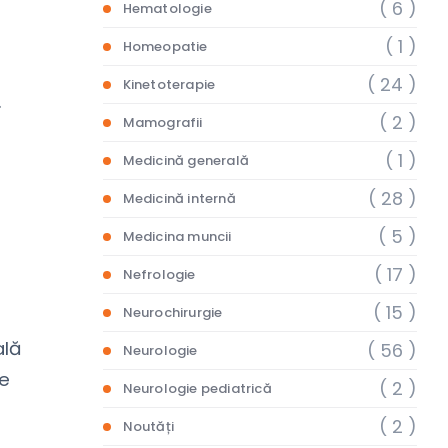
( 6 )
Hematologie
( 1 )
Homeopatie
( 24 )
Kinetoterapie
.
( 2 )
Mamografii
( 1 )
Medicină generală
( 28 )
Medicină internă
( 5 )
Medicina muncii
( 17 )
Nefrologie
( 15 )
Neurochirurgie
ală
( 56 )
Neurologie
de
( 2 )
Neurologie pediatrică
( 2 )
Noutăți