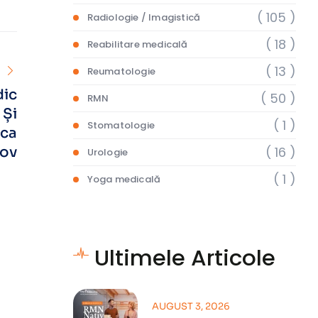
( 105 )
Radiologie / Imagistică
( 18 )
Reabilitare medicală
( 13 )
Reumatologie
dic
( 50 )
RMN
 Și
( 1 )
Stomatologie
ica
( 16 )
șov
Urologie
( 1 )
Yoga medicală
Ultimele Articole
AUGUST 3, 2026