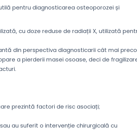
tilă pentru diagnosticarea osteoporozei și
ată, cu doze reduse de radiații X, utilizată pent
ntă din perspectiva diagnosticarii cât mai prec
are a pierderii masei osoase, deci de fragilizar
acturi.
e prezintă factori de risc asociați;
u au suferit o intervenție chirurgicală cu