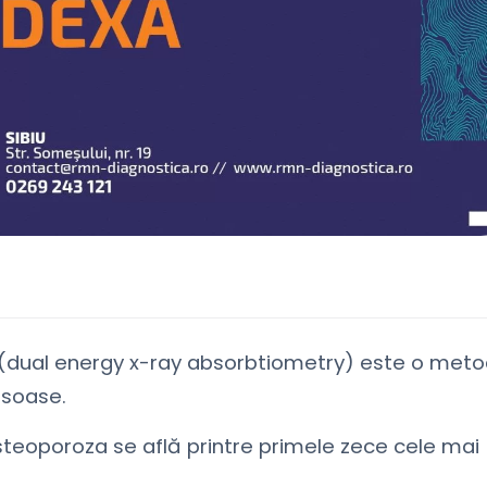
A (dual energy x-ray absorbtiometry) este o met
osoase.
osteoporoza se află printre primele zece cele mai