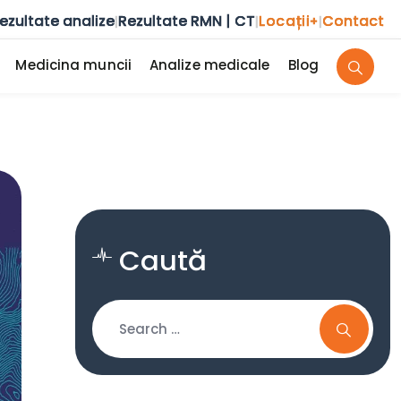
ezultate analize
Rezultate RMN | CT
Locații
Contact
|
|
+
|
Medicina muncii
Analize medicale
Blog
Caută