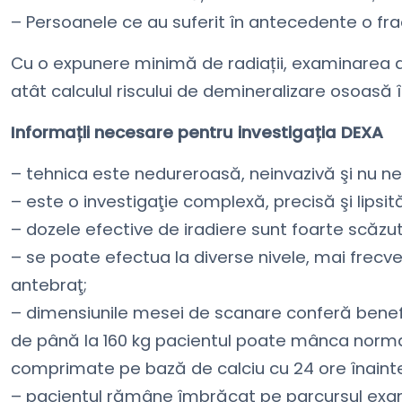
– Persoanele ce au suferit în antecedente o frac
Cu o expunere minimă de radiații, examinarea 
atât calculul riscului de demineralizare osoasă 
Informații necesare pentru investigația DEXA
– tehnica este nedureroasă, neinvazivă şi nu nece
– este o investigaţie complexă, precisă şi lipsi
– dozele efective de iradiere sunt foarte scăzut
– se poate efectua la diverse nivele, mai frecv
antebraţ;
– dimensiunile mesei de scanare conferă benefi
de până la 160 kg pacientul poate mânca normal 
comprimate pe bază de calciu cu 24 ore înaint
– pacientul rămâne îmbrăcat pe parcursul exa