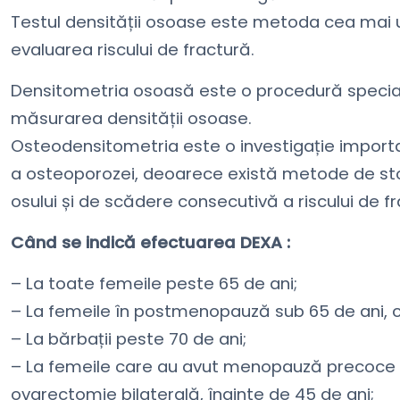
Testul densității osoase este metoda cea mai u
evaluarea riscului de fractură.
Densitometria osoasă este o procedură specializ
măsurarea densității osoase.
Osteodensitometria este o investigație importa
a osteoporozei, deoarece există metode de stop
osului și de scădere consecutivă a riscului de fr
Când se indică efectuarea DEXA :
– La toate femeile peste 65 de ani;
– La femeile în postmenopauză sub 65 de ani, car
– La bărbații peste 70 de ani;
– La femeile care au avut menopauză precoce sa
ovarectomie bilaterală, înainte de 45 de ani;