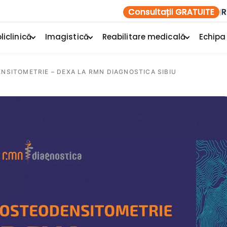
Consultații GRATUITE
R
|
liclinică
Imagistică
Reabilitare medicală
Echipa
ENSITOMETRIE – DEXA LA RMN DIAGNOSTICA SIBIU