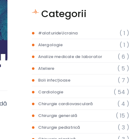
Categorii
( 1 )
#alaturideUcraina
( 1 )
Alergologie
( 6 )
Analize medicale de laborator
( 5 )
Ateliere
( 7 )
Boli infecțioase
( 54 )
Cardiologie
odă
( 4 )
Chirurgie cardiovasculară
( 15 )
Chirurgie generală
( 3 )
Chirurgie pediatrică