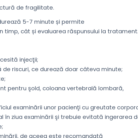
tură de fragilitate.
durează 5-7 minute și permite
în timp, cât și evaluarea răspunsului la tratament
sită injecţii;
tă de riscuri, ce durează doar câteva minute;
e;
ent pentru şold, coloana vertebrală lombară,
ciul examinării unor pacienţi cu greutate corpor
în ziua examinării şi trebuie evitată ingerarea 
e;
minării, de aceea este recomandată