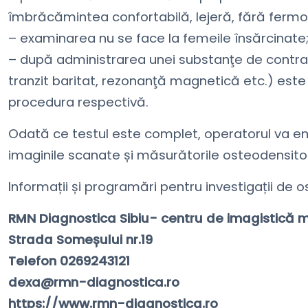
îmbrăcămintea confortabilă, lejeră, fără fermo
– examinarea nu se face la femeile însărcinate
– după administrarea unei substanţe de contra
tranzit baritat, rezonanţă magnetică etc.) este
procedura respectivă.
Odată ce testul este complet, operatorul va e
imaginile scanate și măsurătorile osteodensitom
Informații și programări pentru investigații de
RMN Diagnostica Sibiu- centru de imagistică m
Strada Someșului nr.19
Telefon 0269243121
dexa@rmn-diagnostica.ro
https://www.rmn-diagnostica.ro