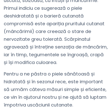
uscată, solzoasă, cu iritații și mâncărime.
Primul indiciu ce sugerează o piele
deshidratată și o barieră cutanată
compromisă este apariția pruritului cutanat
(mâncărimii) care creează o stare de
nervozitate greu tolerată. Scărpinatul
agravează și întreține senzația de mâncărim,
iar în timp, tegumentele se îngroașă, crapă
și își modifica culoarea.
Pentru a ne păstra o piele sănătoasă și
hidratată și în sezonul rece, este important
să urmăm câteva măsuri simple și eficiente,
ce vin în ajutorul nostru și ne ajută să luptam
împotriva uscăciunii cutanate.