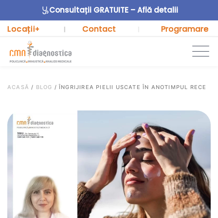
Consultații GRATUITE – Află detalii
Locații
Contact
Programare
+
|
|
ACASĂ
/
BLOG
/
ÎNGRIJIREA PIELII USCATE ÎN ANOTIMPUL RECE