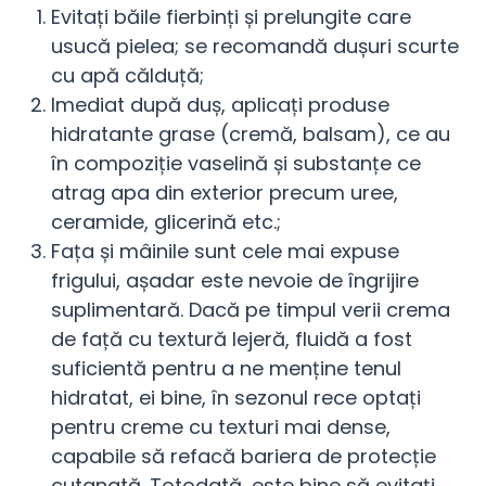
Evitați băile fierbinți și prelungite care
usucă pielea; se recomandă dușuri scurte
cu apă călduță;
Imediat după duș, aplicați produse
hidratante grase (cremă, balsam), ce au
în compoziție vaselină și substanțe ce
atrag apa din exterior precum uree,
ceramide, glicerină etc.;
Fața și mâinile sunt cele mai expuse
frigului, așadar este nevoie de îngrijire
suplimentară. Dacă pe timpul verii crema
de față cu textură lejeră, fluidă a fost
suficientă pentru a ne menține tenul
hidratat, ei bine, în sezonul rece optați
pentru creme cu texturi mai dense,
capabile să refacă bariera de protecție
cutanată. Totodată, este bine să evitați