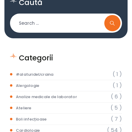
Caută
Categorii
( 1 )
#alaturideUcraina
( 1 )
Alergologie
( 6 )
Analize medicale de laborator
( 5 )
Ateliere
( 7 )
Boli infecțioase
( 54 )
Cardiologie