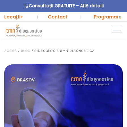
Consultații GRATUITE – Află detalii
Locații
Contact
Programare
+
|
|
ACASĂ
/
BLOG
/
GINECOLOGIE RMN DIAGNOSTICA