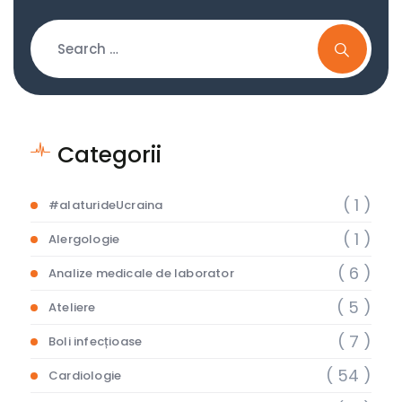
Categorii
( 1 )
#alaturideUcraina
( 1 )
Alergologie
( 6 )
Analize medicale de laborator
( 5 )
Ateliere
( 7 )
Boli infecțioase
( 54 )
Cardiologie