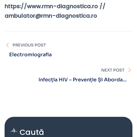
https://www.rmn-diagnostica.ro //
ambulator@rmn-diagnostica.ro
PREVIOUS POST
Electromiografia
NEXT POST
Infecția HIV – Prevenție Și Abordare
Psihoterapică
Caută