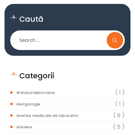
Caută
Categorii
( 1 )
#alaturideUcraina
( 1 )
Alergologie
( 6 )
Analize medicale de laborator
( 5 )
Ateliere