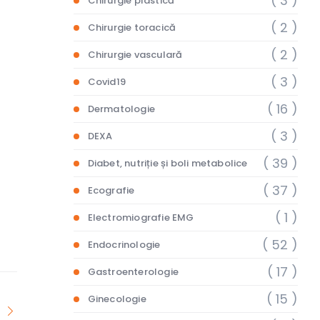
( 3 )
Chirurgie plastică
( 2 )
Chirurgie toracică
( 2 )
Chirurgie vasculară
( 3 )
Covid19
( 16 )
Dermatologie
( 3 )
DEXA
( 39 )
Diabet, nutriție și boli metabolice
( 37 )
Ecografie
( 1 )
Electromiografie EMG
( 52 )
Endocrinologie
( 17 )
Gastroenterologie
( 15 )
Ginecologie