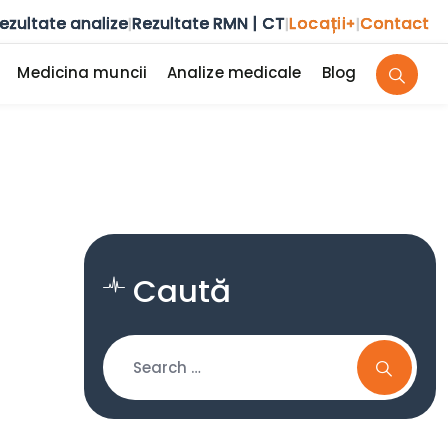
ezultate analize
Rezultate RMN | CT
Locații
Contact
|
|
+
|
Medicina muncii
Analize medicale
Blog
Caută