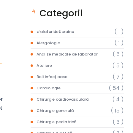
Categorii
( 1 )
#alaturideUcraina
( 1 )
Alergologie
( 6 )
Analize medicale de laborator
( 5 )
Ateliere
( 7 )
Boli infecțioase
( 54 )
Cardiologie
or
( 4 )
Chirurgie cardiovasculară
N
( 15 )
Chirurgie generală
( 3 )
Chirurgie pediatrică