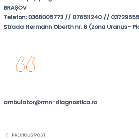
BRAȘOV
Telefon: 0368005773 // 076511240 // 0372955
Strada Hermann Oberth nr. 8 (zona Uranus- Pi
Acasă
ambulator@rmn-diagnostica.ro
PREVIOUS POST