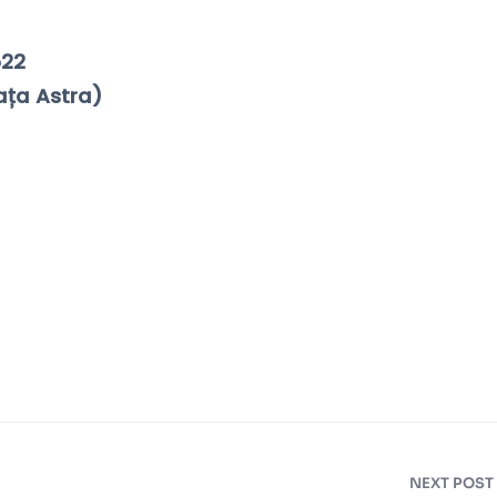
522
ața Astra)
NEXT POST