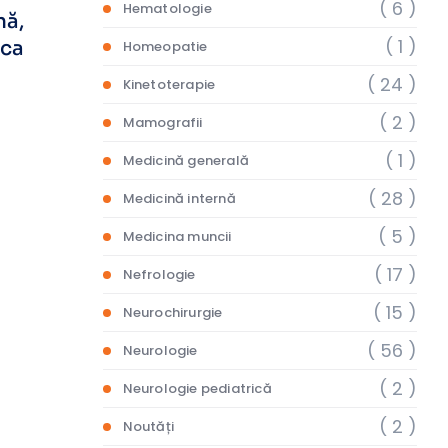
( 6 )
Hematologie
nă,
( 1 )
ica
Homeopatie
( 24 )
Kinetoterapie
( 2 )
Mamografii
( 1 )
Medicină generală
( 28 )
Medicină internă
( 5 )
Medicina muncii
( 17 )
Nefrologie
( 15 )
Neurochirurgie
( 56 )
Neurologie
( 2 )
Neurologie pediatrică
( 2 )
Noutăți