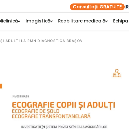
Consultații GRATUITE
R
|
liclinică
Imagistică
Reabilitare medicală
Echipa
I ȘI ADULȚI LA RMN DIAGNOSTICA BRAȘOV