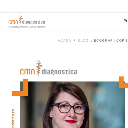
Po
ACASĂ
/
BLOG
/
ECOGRAFII COPI