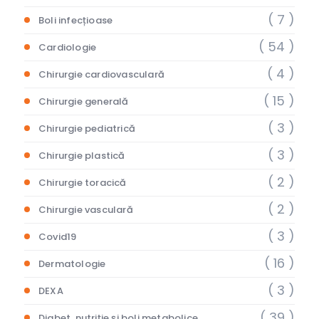
( 7 )
Boli infecțioase
( 54 )
Cardiologie
( 4 )
Chirurgie cardiovasculară
( 15 )
Chirurgie generală
( 3 )
Chirurgie pediatrică
( 3 )
Chirurgie plastică
( 2 )
Chirurgie toracică
( 2 )
Chirurgie vasculară
( 3 )
Covid19
( 16 )
Dermatologie
( 3 )
DEXA
( 39 )
Diabet, nutriție și boli metabolice