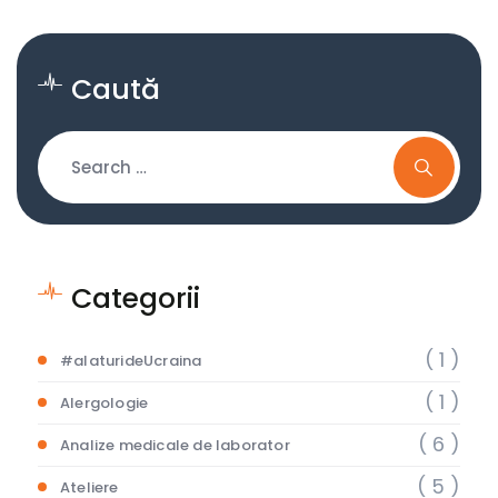
Caută
Categorii
( 1 )
#alaturideUcraina
( 1 )
Alergologie
( 6 )
Analize medicale de laborator
( 5 )
Ateliere