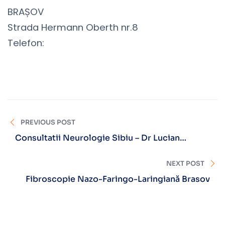
BRAȘOV
Strada Hermann Oberth nr.8
Telefon:
0368 005 773
ambulator@rmn-diagnostica.ro
https://www.rmn-diagnostica.ro
PREVIOUS POST
Consultatii Neurologie Sibiu – Dr Lucian
Chicea
NEXT POST
Fibroscopie Nazo-Faringo-Laringiană Brasov