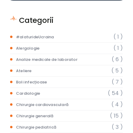
Categorii
( 1 )
#alaturideUcraina
( 1 )
Alergologie
( 6 )
Analize medicale de laborator
( 5 )
Ateliere
( 7 )
Boli infecțioase
( 54 )
Cardiologie
( 4 )
Chirurgie cardiovasculară
( 15 )
Chirurgie generală
( 3 )
Chirurgie pediatrică