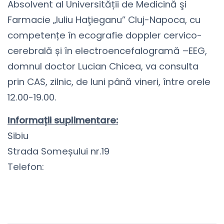
Absolvent al Universității de Medicină şi
Farmacie „Iuliu Haţieganu” Cluj-Napoca, cu
competențe în ecografie doppler cervico-
cerebrală și în electroencefalogramă –EEG,
domnul doctor Lucian Chicea, va consulta
prin CAS, zilnic, de luni până vineri, între orele
12.00-19.00.
Informații suplimentare:
Sibiu
Strada Someșului nr.19
Telefon:
0269243121
contact@rmn-diagnostica.ro
https://www.rmn-diagnostica.ro