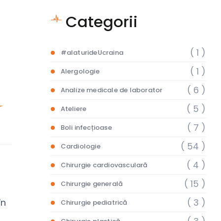
Categorii
( 1 )
#alaturideUcraina
( 1 )
Alergologie
( 6 )
Analize medicale de laborator
( 5 )
Ateliere
( 7 )
Boli infecțioase
( 54 )
Cardiologie
( 4 )
Chirurgie cardiovasculară
( 15 )
Chirurgie generală
( 3 )
în
Chirurgie pediatrică