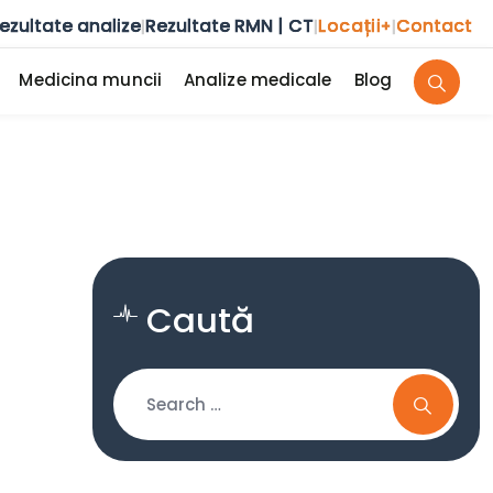
ezultate analize
Rezultate RMN | CT
Locații
Contact
|
|
+
|
Medicina muncii
Analize medicale
Blog
Caută