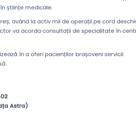
în științe medicale.
reș, având la activ mii de operații pe cord deschi
tor va acorda consultații de specialitate în cent
ează în a oferi pacienților brașoveni servicii
să.
402
ața Astra)