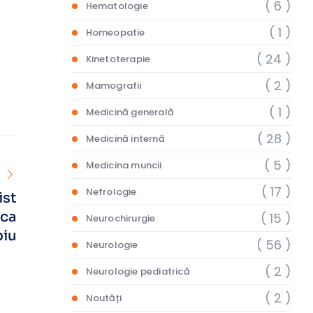
( 6 )
Hematologie
( 1 )
Homeopatie
( 24 )
Kinetoterapie
( 2 )
Mamografii
( 1 )
Medicină generală
( 28 )
Medicină internă
( 5 )
Medicina muncii
( 17 )
Nefrologie
ist
ica
( 15 )
Neurochirurgie
biu
( 56 )
Neurologie
( 2 )
Neurologie pediatrică
( 2 )
Noutăți