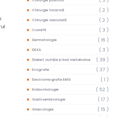
( 3 )
Chirurgie plastică
( 2 )
Chirurgie toracică
s
( 2 )
Chirurgie vasculară
rul
( 3 )
Covid19
( 16 )
Dermatologie
( 3 )
DEXA
( 39 )
Diabet, nutriție și boli metabolice
( 37 )
Ecografie
( 1 )
Electromiografie EMG
( 52 )
Endocrinologie
( 17 )
Gastroenterologie
( 15 )
Ginecologie