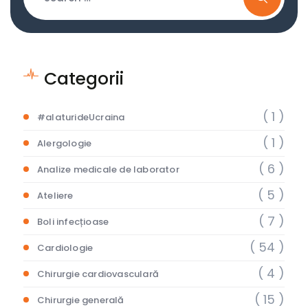
Categorii
( 1 )
#alaturideUcraina
( 1 )
Alergologie
( 6 )
Analize medicale de laborator
( 5 )
Ateliere
( 7 )
Boli infecțioase
( 54 )
Cardiologie
( 4 )
Chirurgie cardiovasculară
( 15 )
Chirurgie generală