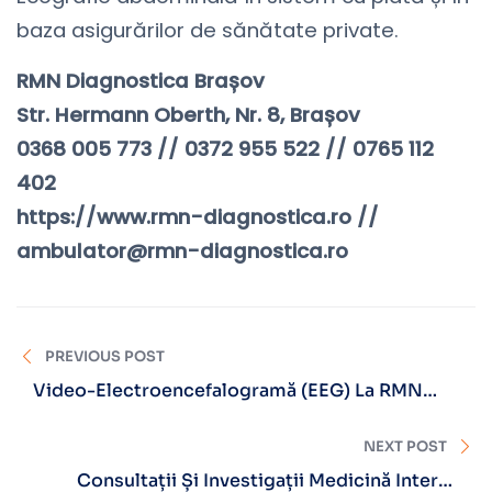
baza asigurărilor de sănătate private.
RMN Diagnostica Brașov⠀
Str. Hermann Oberth, Nr. 8, Brașov
0368 005 773 // 0372 955 522 // 0765 112
402
https://www.rmn-diagnostica.ro //
ambulator@rmn-diagnostica.ro
PREVIOUS POST
Video-Electroencefalogramă (EEG) La RMN
Diagnostica Brașov
NEXT POST
Consultații Și Investigații Medicină Internă