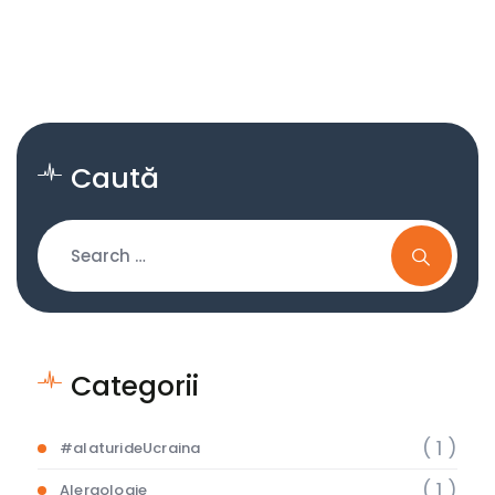
Brașov
Caută
Categorii
( 1 )
#alaturideUcraina
( 1 )
Alergologie