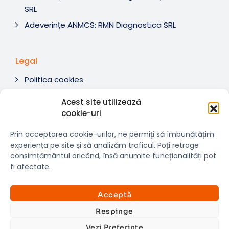
SRL
Adeverințe ANMCS: RMN Diagnostica SRL
Legal
Politica cookies
Termeni si condiții
Acest site utilizează
Soluționare litigii
cookie-uri
ANPC
Prin acceptarea cookie-urilor, ne permiți să îmbunătățim
experiența pe site și să analizăm traficul. Poți retrage
consimțământul oricând, însă anumite funcționalități pot
fi afectate.
© 2007-2026 RMN Diagnostica. Toate drepturile
×
rezervate.
Consultații si investigații
Acceptă
Website dezvoltat de:
www.t-web.ro
GRATUITE
Respinge
Vezi Preferințe