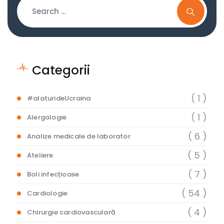
Categorii
( 1 )
#alaturideUcraina
( 1 )
Alergologie
( 6 )
Analize medicale de laborator
( 5 )
Ateliere
( 7 )
Boli infecțioase
( 54 )
Cardiologie
( 4 )
Chirurgie cardiovasculară