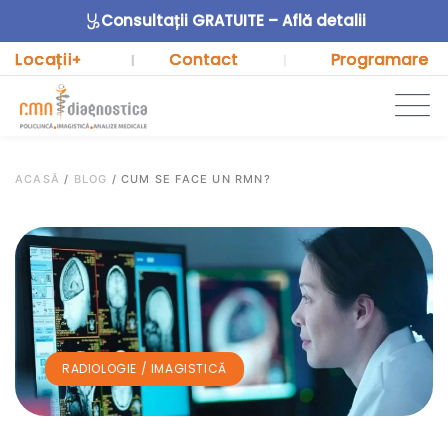
Consultații GRATUITE – Află detalii
Locații
Contact
Programare
+
|
|
ACASĂ
/
BLOG
/
CUM SE FACE UN RMN?
RADIOLOGIE / IMAGISTICĂ