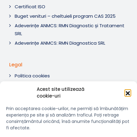
Certificat ISO
Buget venituri – cheltuieli program CAS 2025
Adeverințe ANMCS: RMN Diagnostic și Tratament
SRL
Adeverințe ANMCS: RMN Diagnostica SRL
Legal
Politica cookies
Termeni si condiții
Acest site utilizează
Soluționare litigii
cookie-uri
ANPC
Prin acceptarea cookie-urilor, ne permiți să îmbunătățim
experiența pe site și să analizăm traficul. Poți retrage
consimțământul oricând, însă anumite funcționalități pot
fi afectate.
© 2007-2026 RMN Diagnostica. Toate drepturile