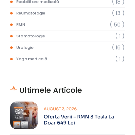
( 18 )
Reabilitare medicală
( 13 )
Reumatologie
( 50 )
RMN
( 1 )
Stomatologie
( 16 )
Urologie
( 1 )
Yoga medicală
Ultimele Articole
AUGUST 3, 2026
Oferta Verii – RMN 3 Tesla La
Doar 649 Lei