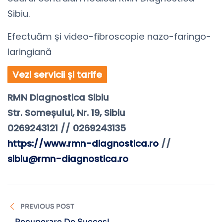
Sibiu.
Efectuăm și video-fibroscopie nazo-faringo-
laringiană
Vezi servicii și tarife
RMN Diagnostica Sibiu ⠀
Str. Someșului, Nr. 19, Sibiu⠀
0269243121 // 0269243135
https://www.rmn-diagnostica.ro
//
sibiu@rmn-diagnostica.ro
PREVIOUS POST
Recuperare De Succes!