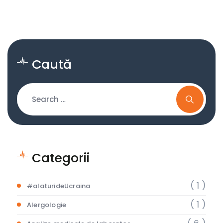
Caută
Categorii
( 1 )
#alaturideUcraina
( 1 )
Alergologie