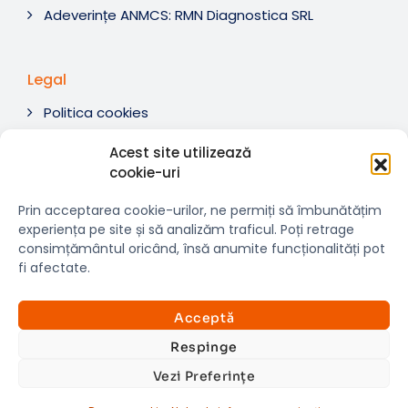
Adeverințe ANMCS: RMN Diagnostica SRL
Legal
Politica cookies
Termeni si condiții
Acest site utilizează
Soluționare litigii
cookie-uri
ANPC
Prin acceptarea cookie-urilor, ne permiți să îmbunătățim
experiența pe site și să analizăm traficul. Poți retrage
consimțământul oricând, însă anumite funcționalități pot
fi afectate.
© 2007-2026 RMN Diagnostica. Toate drepturile
×
rezervate.
Consultații si investigații
Acceptă
Website dezvoltat de:
www.t-web.ro
GRATUITE
Respinge
Vezi Preferințe
Află detalii