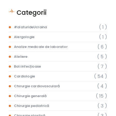
Categorii
( 1 )
#alaturideUcraina
( 1 )
Alergologie
( 6 )
Analize medicale de laborator
( 5 )
Ateliere
( 7 )
Boli infecțioase
( 54 )
Cardiologie
( 4 )
Chirurgie cardiovasculară
( 15 )
Chirurgie generală
( 3 )
Chirurgie pediatrică
( 3 )
Chirurgie plastică