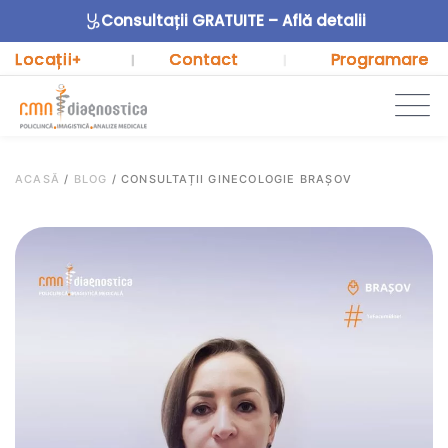
Consultații GRATUITE – Află detalii
Locații
Contact
Programare
+
|
|
ACASĂ
/
BLOG
/
CONSULTAȚII GINECOLOGIE BRAȘOV