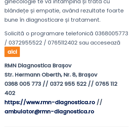
ginecologie te va întâmpina și trata cu
blândețe și empatie, având rezultate foarte
bune în diagnosticare și tratament.
Solicită o programare telefonică 0368005773
/ 0372955522 / 0765112402 sau accesează
aici
RMN Diagnostica Brașov⠀
Str. Hermann Oberth, Nr. 8, Brașov
0368 005 773 // 0372 955 522 // 0765 112
402
https://www.rmn-diagnostica.ro
//
ambulator@rmn-diagnostica.ro