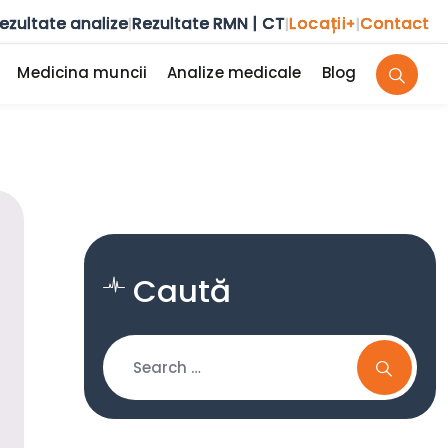
ezultate analize
Rezultate RMN | CT
Locații
Contact
|
|
+
|
Medicina muncii
Analize medicale
Blog
Caută