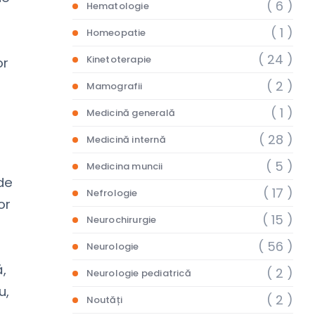
( 6 )
Hematologie
( 1 )
Homeopatie
( 24 )
Kinetoterapie
or
( 2 )
Mamografii
( 1 )
Medicină generală
( 28 )
Medicină internă
( 5 )
Medicina muncii
de
( 17 )
Nefrologie
or
( 15 )
Neurochirurgie
( 56 )
e
Neurologie
,
( 2 )
Neurologie pediatrică
u,
( 2 )
Noutăți