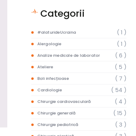
Categorii
( 1 )
#alaturideUcraina
( 1 )
Alergologie
( 6 )
Analize medicale de laborator
( 5 )
Ateliere
( 7 )
Boli infecțioase
( 54 )
Cardiologie
( 4 )
Chirurgie cardiovasculară
( 15 )
Chirurgie generală
( 3 )
Chirurgie pediatrică