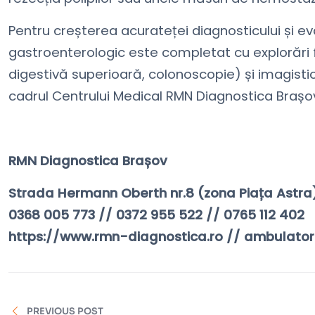
Pentru creșterea acurateței diagnosticului și ev
gastroenterologic este completat cu explorări
digestivă superioară, colonoscopie) și imagisti
cadrul Centrului Medical RMN Diagnostica Brașo
RMN Diagnostica Brașov
Strada Hermann Oberth nr.8 (zona Piața Astra
0368 005 773 // 0372 955 522 // 0765 112 402
https://www.rmn-diagnostica.ro // ambulato
PREVIOUS POST