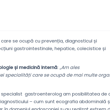
care se ocupă cu prevenția, diagnosticul și
cțiuni gastrointestinale, hepatice, colecistice și
ologie și medicină internă
: „
Am ales
tei specialități care se ocupă de mai multe org
 specialist gastroenterolog am posibilitatea de 
 diagnosticului – cum sunt ecografia abdominală ș
iar în domeniul endoscopiei s-au realizat extrem 