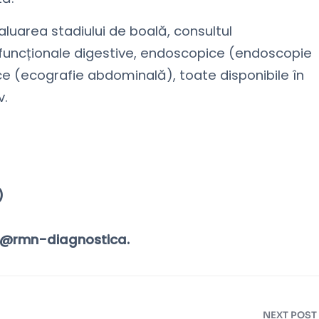
aluarea stadiului de boală, consultul
 funcționale digestive, endoscopice (endoscopie
ce (ecografie abdominală), toate disponibile în
v.
)
r@rmn-diagnostica.
NEXT POST