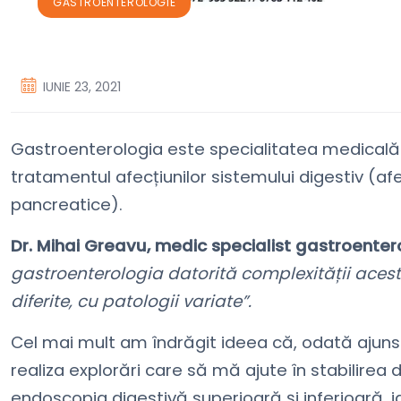
GASTROENTEROLOGIE
IUNIE 23, 2021
Gastroenterologia este specialitatea medicală 
tratamentul afecțiunilor sistemului digestiv (afe
pancreatice).
Dr. Mihai Greavu, medic specialist gastroenter
gastroenterologia datorită complexității aces
diferite, cu patologii variate”.
Cel mai mult am îndrăgit ideea că, odată ajuns
realiza explorări care să mă ajute în stabilirea
endoscopia digestivă superioară și inferioară, 