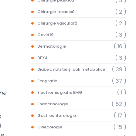
( 3 )
Chirurgie plastică
( 2 )
Chirurgie toracică
( 2 )
Chirurgie vasculară
( 3 )
Covid19
( 16 )
Dermatologie
( 3 )
DEXA
( 39 )
Diabet, nutriție și boli metabolice
( 37 )
Ecografie
( 1 )
ane
Electromiografie EMG
( 52 )
Endocrinologie
( 17 )
a
Gastroenterologie
i
( 15 )
Ginecologie
de