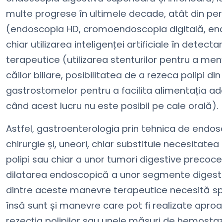
multe progrese în ultimele decade, atât din pers
(endoscopia HD, cromoendoscopia digitală, en
chiar utilizarea inteligenței artificiale în detecta
terapeutice (utilizarea stenturilor pentru a me
căilor biliare, posibilitatea de a rezeca polipi di
gastrostomelor pentru a facilita alimentația 
când acest lucru nu este posibil pe cale orală).
Astfel, gastroenterologia prin tehnica de endos
chirurgie și, uneori, chiar substituie necesitate
polipi sau chiar a unor tumori digestive precoc
dilatarea endoscopică a unor segmente digesti
dintre aceste manevre terapeutice necesită spita
însă sunt și manevre care pot fi realizate apro
rezecția polipilor sau unele măsuri de hemosta