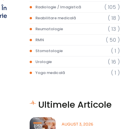
( 105 )
Radiologie / Imagistică
 În
rie
( 18 )
Reabilitare medicală
( 13 )
Reumatologie
( 50 )
RMN
( 1 )
Stomatologie
( 16 )
Urologie
( 1 )
Yoga medicală
Ultimele Articole
AUGUST 3, 2026