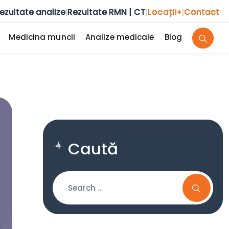
ezultate analize
Rezultate RMN | CT
Locații
Contact
|
|
+
|
Medicina muncii
Analize medicale
Blog
Caută