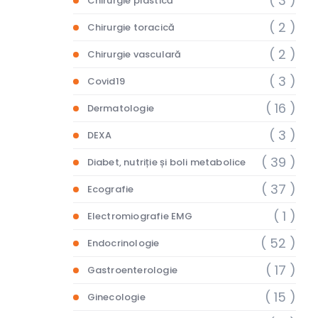
( 3 )
Chirurgie plastică
( 2 )
Chirurgie toracică
( 2 )
Chirurgie vasculară
( 3 )
Covid19
( 16 )
Dermatologie
( 3 )
DEXA
( 39 )
Diabet, nutriție și boli metabolice
( 37 )
Ecografie
( 1 )
Electromiografie EMG
( 52 )
Endocrinologie
( 17 )
Gastroenterologie
( 15 )
Ginecologie