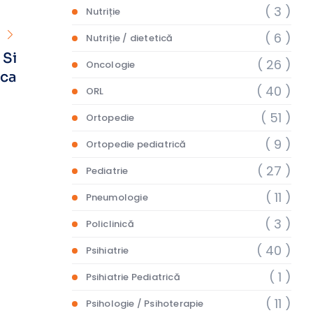
( 3 )
Nutriție
( 6 )
Nutriție / dietetică
 Si
( 26 )
Oncologie
ica
( 40 )
ORL
( 51 )
Ortopedie
( 9 )
Ortopedie pediatrică
( 27 )
Pediatrie
( 11 )
Pneumologie
( 3 )
Policlinică
( 40 )
Psihiatrie
( 1 )
Psihiatrie Pediatrică
( 11 )
Psihologie / Psihoterapie