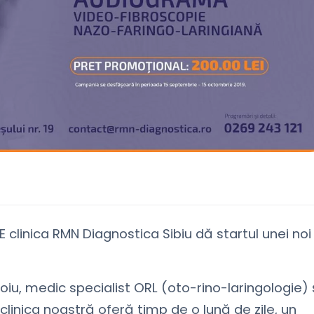
linica RMN Diagnostica Sibiu dă startul unei noi
u, medic specialist ORL (oto-rino-laringologie) 
linica noastră oferă timp de o lună de zile, un