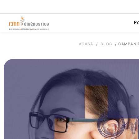
Po
ACASĂ
/
BLOG
/
CAMPANIE