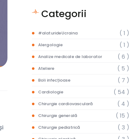
Categorii
( 1 )
#alaturideUcraina
( 1 )
Alergologie
( 6 )
Analize medicale de laborator
( 5 )
Ateliere
( 7 )
Boli infecțioase
( 54 )
Cardiologie
( 4 )
Chirurgie cardiovasculară
( 15 )
Chirurgie generală
( 3 )
și
Chirurgie pediatrică