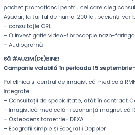
pachet promoțional pentru cei care aleg consultaț
Așadar, la tariful de numai 200 lei, pacienții vor 
– consultație ORL
– O investigație video-fibroscopie nazo-faringo
– Audiogramă
Să #AUZIM(DE)BINE!
Campanie valabilă în perioada 15 septembrie- 15
Policlinica și centrul de imagistică medicală RM
integrate:
– Consultații de specialitate, atât în contract CA
– Imagistică medicală- rezonanță magnetică 
– Osteodensitometrie- DEXA
– Ecografii simple și Ecografii Doppler