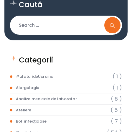
Caută
Categorii
( 1 )
#alaturideUcraina
( 1 )
Alergologie
( 6 )
Analize medicale de laborator
( 5 )
Ateliere
( 7 )
Boli infecțioase