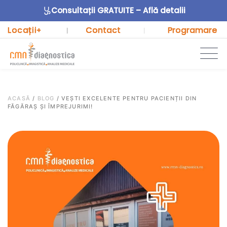
Consultații GRATUITE – Află detalii
Locații
Contact
Programare
+
|
|
ACASĂ
/
BLOG
/
VEȘTI EXCELENTE PENTRU PACIENȚII DIN
FĂGĂRAȘ ȘI ÎMPREJURIMI!