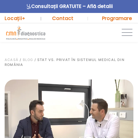
Consultații GRATUITE – Află detalii
Locații
Contact
Programare
+
|
|
ACASĂ
/
BLOG
/
STAT VS. PRIVAT ÎN SISTEMUL MEDICAL DIN
ROMÂNIA