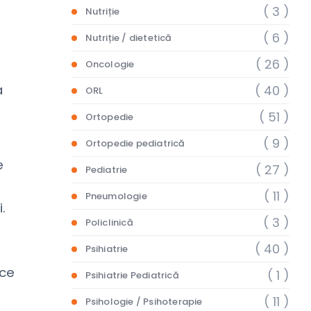
( 3 )
Nutriție
( 6 )
Nutriție / dietetică
( 26 )
Oncologie
a
( 40 )
ORL
( 51 )
Ortopedie
( 9 )
Ortopedie pediatrică
e
( 27 )
Pediatrie
( 11 )
Pneumologie
.
( 3 )
Policlinică
( 40 )
Psihiatrie
uce
( 1 )
Psihiatrie Pediatrică
( 11 )
Psihologie / Psihoterapie