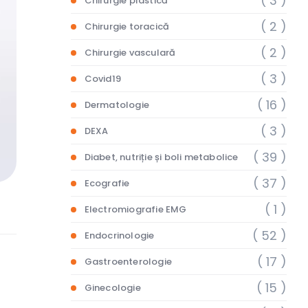
( 3 )
Chirurgie plastică
( 2 )
Chirurgie toracică
( 2 )
Chirurgie vasculară
( 3 )
Covid19
( 16 )
Dermatologie
( 3 )
DEXA
( 39 )
Diabet, nutriție și boli metabolice
( 37 )
Ecografie
( 1 )
Electromiografie EMG
( 52 )
Endocrinologie
( 17 )
Gastroenterologie
( 15 )
Ginecologie