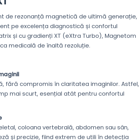
XT
 de rezonanță magnetică de ultimă generație,
nt pe excelența diagnostică și confortul
trix și cu gradienți XT (eXtra Turbo), Magnetom
ca medicală de înaltă rezoluție.
maginii
ă, fără compromis în claritatea imaginilor. Astfel,
timp mai scurt, esențial atât pentru confortul
e
eletal, coloana vertebrală, abdomen sau sân,
ză și precizie, fiind extrem de utili în detecția