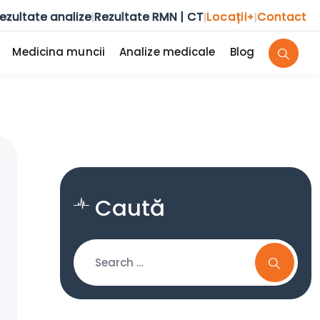
ezultate analize
Rezultate RMN | CT
Locații
Contact
|
|
+
|
Medicina muncii
Analize medicale
Blog
Caută