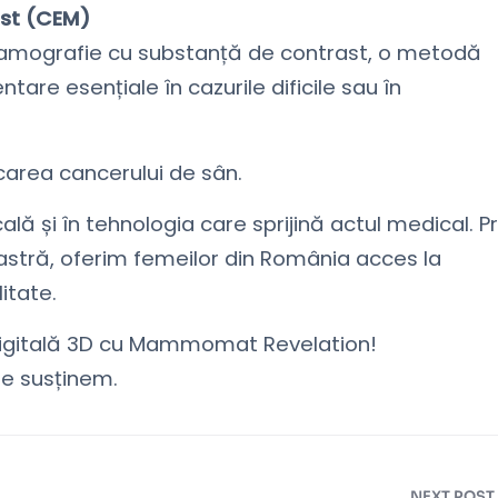
ast (CEM)
mografie cu substanță de contrast, o metodă
are esențiale în cazurile dificile sau în
carea cancerului de sân.
 și în tehnologia care sprijină actul medical. Pr
astră, oferim femeilor din România acces la
itate.
gitală 3D cu Mammomat Revelation!
te susținem.
NEXT POST