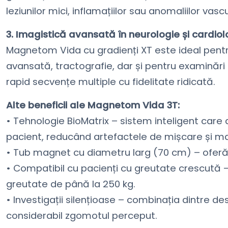
leziunilor mici, inflamațiilor sau anomaliilor vasc
3. Imagistică avansată în neurologie și cardiol
Magnetom Vida cu gradienți XT este ideal pentru 
avansată, tractografie, dar și pentru examinări
rapid secvențe multiple cu fidelitate ridicată.
Alte beneficii ale Magnetom Vida 3T:
• Tehnologie BioMatrix – sistem inteligent care
pacient, reducând artefactele de mișcare și ma
• Tub magnet cu diametru larg (70 cm) – oferă 
• Compatibil cu pacienți cu greutate crescută 
greutate de până la 250 kg.
• Investigații silențioase – combinația dintre d
considerabil zgomotul perceput.