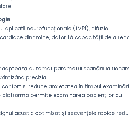
ulare.
ogie
aplicații neurofuncționale (fMRI), difuzie
 cardiace dinamice, datorită capacității de a red
 adaptează automat parametrii scanării la fiecar
ximizând precizia.
confort și reduce anxietatea în timpul examinării
– platforma permite examinarea pacienților cu
esignul acustic optimizat și secvențele rapide red