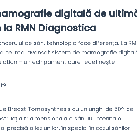
mografie digitală de ultim
m la RMN Diagnostica
cancerului de sân, tehnologia face diferența. La R
 la cel mai avansat sistem de mamografie digital
lation – un echipament care redefinește
t?
e Breast Tomosynthesis cu un unghi de 50°, cel
strucția tridimensională a sânului, oferind o
 precisă a leziunilor, în special în cazul sânilor