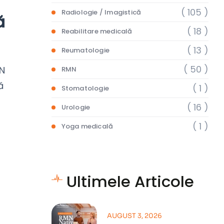
( 105 )
Radiologie / Imagistică
ă
( 18 )
Reabilitare medicală
( 13 )
Reumatologie
( 50 )
MN
RMN
ă
( 1 )
Stomatologie
( 16 )
Urologie
( 1 )
Yoga medicală
Ultimele Articole
AUGUST 3, 2026