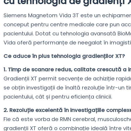
cu tehnologia de gradienți 
Siemens Magnetom Vida 3T este un echipament
conceput pentru centre medicale care pun acce
pacientului. Dotat cu tehnologia avansată BioMa
Vida oferă performanțe de neegalat în imagisti
Ce aduce în plus tehnologia gradienților XT?
1. Timp de scanare redus, calitate crescută a i
Gradienții XT permit secvențe de achiziție rapid
se obțin investigații de înaltă rezoluție într-un 
pacientului, cât și pentru eficiența clinicii.
2. Rezoluție excelentă în investigațiile complex
Fie că este vorba de RMN cerebral, musculosch
gradienții XT oferă o combinație ideală între vite