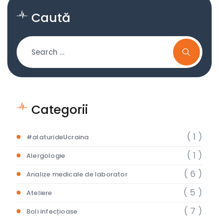
Caută
Categorii
( 1 )
#alaturideUcraina
( 1 )
Alergologie
( 6 )
Analize medicale de laborator
( 5 )
Ateliere
( 7 )
Boli infecțioase