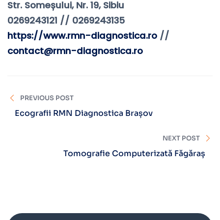
Str. Someșului, Nr. 19, Sibiu⠀
0269243121 // 0269243135
https://www.rmn-diagnostica.ro
//
contact@rmn-diagnostica.ro
PREVIOUS POST
Ecografii RMN Diagnostica Brașov
NEXT POST
Tomografie Computerizată Făgăraș