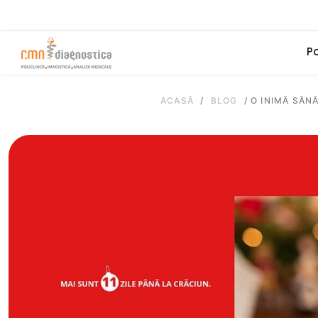
Po
ACASĂ
/
BLOG
/
O INIMĂ SĂN