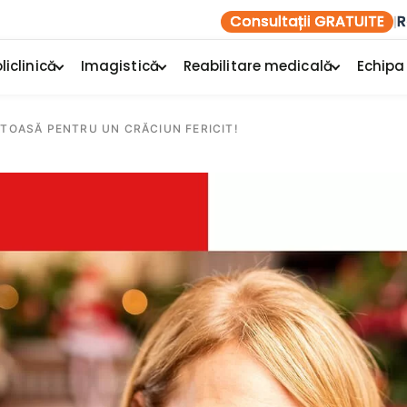
Consultații GRATUITE
R
|
liclinică
Imagistică
Reabilitare medicală
Echipa
ĂTOASĂ PENTRU UN CRĂCIUN FERICIT!