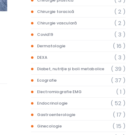
( 3 )
Chirurgie plastică
( 2 )
Chirurgie toracică
( 2 )
Chirurgie vasculară
( 3 )
Covid19
( 16 )
Dermatologie
( 3 )
DEXA
( 39 )
Diabet, nutriție și boli metabolice
( 37 )
Ecografie
( 1 )
Electromiografie EMG
( 52 )
Endocrinologie
( 17 )
Gastroenterologie
( 15 )
Ginecologie