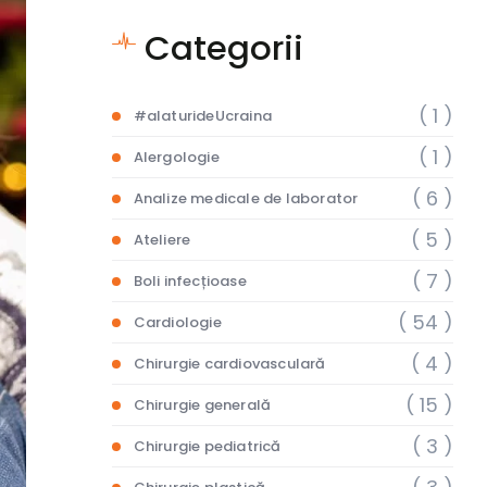
Categorii
( 1 )
#alaturideUcraina
( 1 )
Alergologie
( 6 )
Analize medicale de laborator
( 5 )
Ateliere
( 7 )
Boli infecțioase
( 54 )
Cardiologie
( 4 )
Chirurgie cardiovasculară
( 15 )
Chirurgie generală
( 3 )
Chirurgie pediatrică