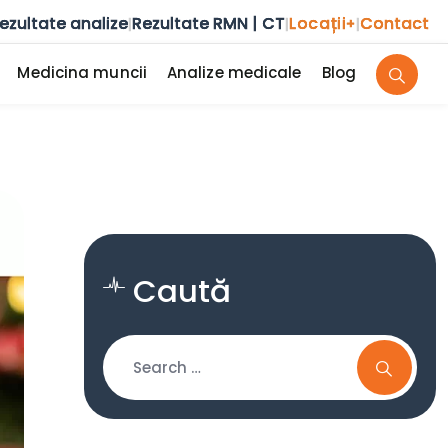
ezultate analize
Rezultate RMN | CT
Locații
Contact
|
|
+
|
Medicina muncii
Analize medicale
Blog
Caută