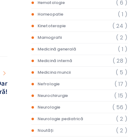
( 6 )
Hematologie
( 1 )
Homeopatie
( 24 )
Kinetoterapie
( 2 )
Mamografii
( 1 )
Medicină generală
( 28 )
Medicină internă
( 5 )
Medicina muncii
Dar
( 17 )
Nefrologie
ră!
( 15 )
Neurochirurgie
( 56 )
Neurologie
( 2 )
Neurologie pediatrică
( 2 )
Noutăți