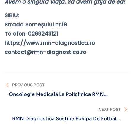
Avem o singură viață. Să avem grijă de ea!
SIBIU:
Strada Someșului nr.19
Telefon: 0269243121
https://www.rmn-diagnostica.ro
contact@rmn-diagnostica.ro
PREVIOUS POST
Oncologie Medicală La Policlinica RMN
Diagnostica Brașov
NEXT POST
RMN Diagnostica Susține Echipa De Fotbal SR
Brașov