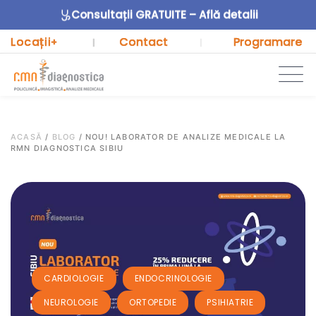
Consultații GRATUITE – Află detalii
Locații
Contact
Programare
+
|
|
ACASĂ
/
BLOG
/
NOU! LABORATOR DE ANALIZE MEDICALE LA
RMN DIAGNOSTICA SIBIU
,
,
CARDIOLOGIE
ENDOCRINOLOGIE
,
,
NEUROLOGIE
ORTOPEDIE
PSIHIATRIE