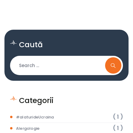
Caută
Categorii
( 1 )
#alaturideUcraina
( 1 )
Alergologie