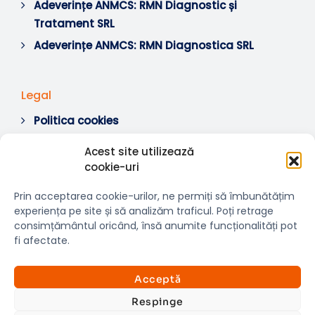
Adeverințe ANMCS: RMN Diagnostic și
Tratament SRL
Adeverințe ANMCS: RMN Diagnostica SRL
Legal
Politica cookies
Termeni si condiții
Acest site utilizează
Soluționare litigii
cookie-uri
ANPC
Prin acceptarea cookie-urilor, ne permiți să îmbunătățim
experiența pe site și să analizăm traficul. Poți retrage
consimțământul oricând, însă anumite funcționalități pot
fi afectate.
© 2007-2026 RMN Diagnostica. Toate drepturile
×
rezervate.
Consultații si investigații
Acceptă
Website dezvoltat de:
www.t-web.ro
GRATUITE
Respinge