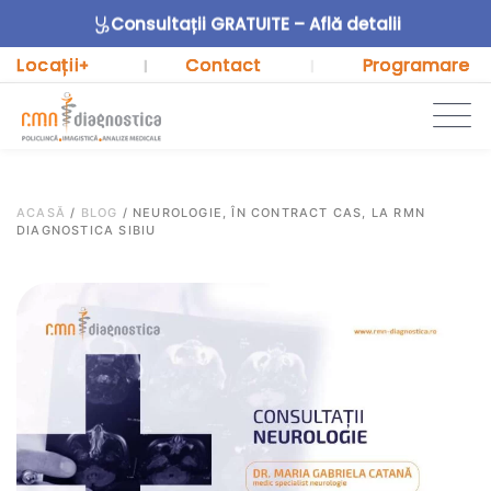
Consultații GRATUITE – Află detalii
Locații
Contact
Programare
+
|
|
ACASĂ
/
BLOG
/
NEUROLOGIE, ÎN CONTRACT CAS, LA RMN
DIAGNOSTICA SIBIU