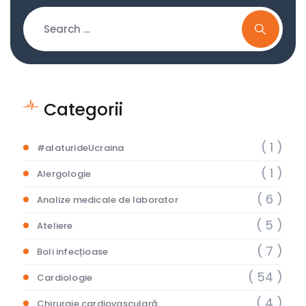
Categorii
( 1 )
#alaturideUcraina
( 1 )
Alergologie
( 6 )
Analize medicale de laborator
( 5 )
Ateliere
( 7 )
Boli infecțioase
( 54 )
Cardiologie
( 4 )
Chirurgie cardiovasculară