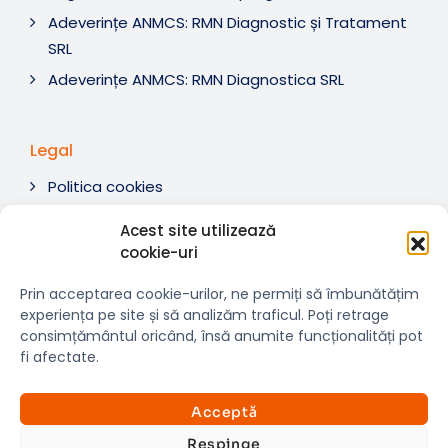
Adeverințe ANMCS: RMN Diagnostic și Tratament
SRL
Adeverințe ANMCS: RMN Diagnostica SRL
Legal
Politica cookies
Termeni si condiții
Acest site utilizează
Soluționare litigii
cookie-uri
ANPC
Prin acceptarea cookie-urilor, ne permiți să îmbunătățim
experiența pe site și să analizăm traficul. Poți retrage
consimțământul oricând, însă anumite funcționalități pot
fi afectate.
© 2007-2026 RMN Diagnostica. Toate drepturile
×
rezervate.
Consultații si investigații
Acceptă
Website dezvoltat de:
www.t-web.ro
GRATUITE
Respinge