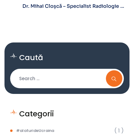
Dr. Mihai Cloșcă – Specialist Radiologie Și
Imagistică Medicală
Caută
Categorii
( 1 )
#alaturideUcraina