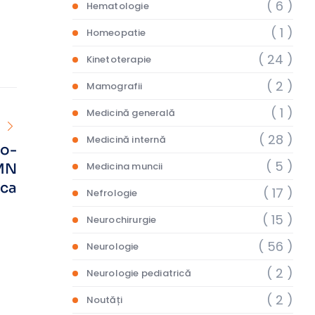
( 6 )
Hematologie
( 1 )
Homeopatie
( 24 )
Kinetoterapie
( 2 )
Mamografii
( 1 )
Medicină generală
( 28 )
Medicină internă
go-
( 5 )
Medicina muncii
RMN
ica
( 17 )
Nefrologie
( 15 )
Neurochirurgie
( 56 )
Neurologie
( 2 )
Neurologie pediatrică
( 2 )
Noutăți