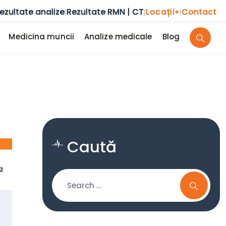
ezultate analize
Rezultate RMN | CT
Locații
Contact
|
|
+
|
Medicina muncii
Analize medicale
Blog
Caută