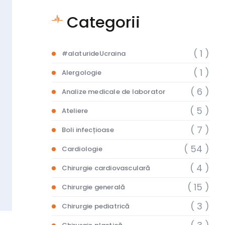
Categorii
( 1 )
#alaturideUcraina
( 1 )
Alergologie
( 6 )
Analize medicale de laborator
( 5 )
Ateliere
( 7 )
Boli infecțioase
( 54 )
Cardiologie
( 4 )
Chirurgie cardiovasculară
( 15 )
Chirurgie generală
( 3 )
Chirurgie pediatrică