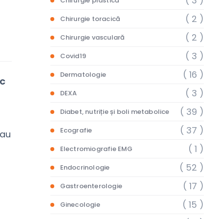
( 3 )
Chirurgie plastică
( 2 )
Chirurgie toracică
( 2 )
Chirurgie vasculară
( 3 )
Covid19
( 16 )
Dermatologie
c
( 3 )
DEXA
( 39 )
Diabet, nutriție și boli metabolice
( 37 )
Ecografie
sau
( 1 )
Electromiografie EMG
( 52 )
Endocrinologie
( 17 )
Gastroenterologie
( 15 )
Ginecologie