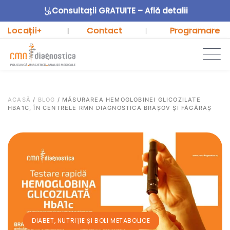
Consultații GRATUITE – Află detalii
Locații
Contact
Programare
+
|
|
ACASĂ
/
BLOG
/
MĂSURAREA HEMOGLOBINEI GLICOZILATE
HBA1C, ÎN CENTRELE RMN DIAGNOSTICA BRAȘOV ȘI FĂGĂRAȘ
DIABET, NUTRIȚIE ȘI BOLI METABOLICE