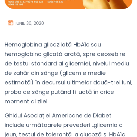
IUNIE 30, 2020
Hemoglobina glicozilată HbA1c sau
hemoglobina glicată arată, spre deosebire
de testul standard al glicemiei, nivelul mediu
de zahăr din sânge (glicemie medie
estimată) în decursul ultimelor două-trei luni,
proba de sânge putând fi luată în orice
moment al zilei.
Ghidul Asociației Americane de Diabet
include următoarele prevederi „glicemia a
jeun, testul de toleranță la glucoză și HbA1c