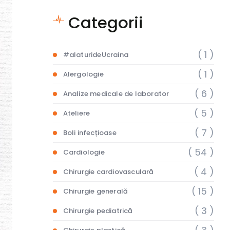
Categorii
( 1 )
#alaturideUcraina
( 1 )
Alergologie
( 6 )
Analize medicale de laborator
( 5 )
Ateliere
( 7 )
Boli infecțioase
( 54 )
Cardiologie
( 4 )
Chirurgie cardiovasculară
( 15 )
Chirurgie generală
( 3 )
Chirurgie pediatrică