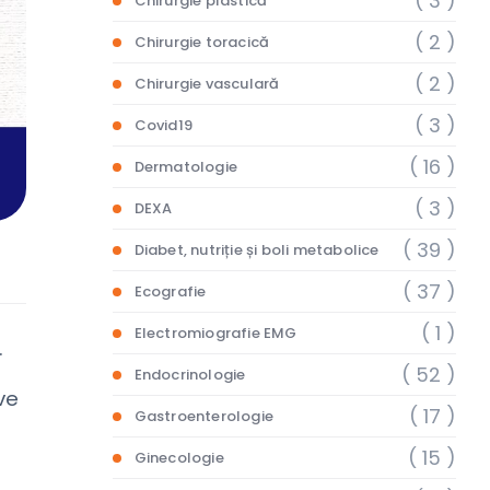
( 3 )
Chirurgie plastică
( 2 )
Chirurgie toracică
( 2 )
Chirurgie vasculară
( 3 )
Covid19
( 16 )
Dermatologie
( 3 )
DEXA
( 39 )
Diabet, nutriție și boli metabolice
( 37 )
Ecografie
( 1 )
Electromiografie EMG
.
( 52 )
Endocrinologie
ve
( 17 )
Gastroenterologie
( 15 )
Ginecologie