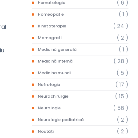
( 6 )
Hematologie
( 1 )
Homeopatie
( 24 )
ral
Kinetoterapie
( 2 )
Mamografii
( 1 )
iu
Medicină generală
( 28 )
Medicină internă
( 5 )
Medicina muncii
( 17 )
Nefrologie
( 15 )
Neurochirurgie
( 56 )
Neurologie
( 2 )
Neurologie pediatrică
( 2 )
Noutăți