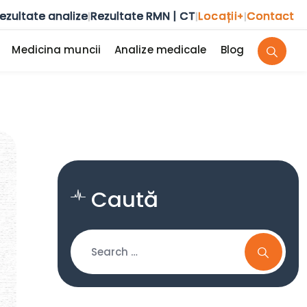
ezultate analize
Rezultate RMN | CT
Locații
Contact
|
|
+
|
Medicina muncii
Analize medicale
Blog
Caută