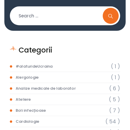
Categorii
( 1 )
#alaturideUcraina
( 1 )
Alergologie
( 6 )
Analize medicale de laborator
( 5 )
Ateliere
( 7 )
Boli infecțioase
( 54 )
Cardiologie