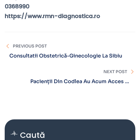
0368990
https://www.rmn-diagnostica.ro
PREVIOUS POST
Consultatii Obstetrică-Ginecologie La Sibiu
NEXT POST
Pacienții Din Codlea Au Acum Acces La
Diagnosticare Rapidă Și Precisă
Caută