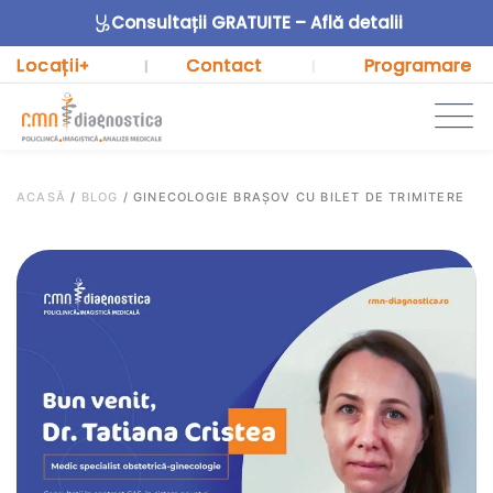
Consultații GRATUITE – Află detalii
Locații
Contact
Programare
+
|
|
ACASĂ
/
BLOG
/
GINECOLOGIE BRAȘOV CU BILET DE TRIMITERE