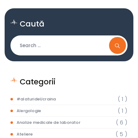
Caută
Categorii
( 1 )
#alaturideUcraina
( 1 )
Alergologie
( 6 )
Analize medicale de laborator
( 5 )
Ateliere