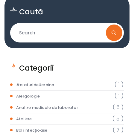
Caută
Categorii
( 1 )
#alaturideUcraina
( 1 )
Alergologie
( 6 )
Analize medicale de laborator
( 5 )
Ateliere
( 7 )
Boli infecțioase