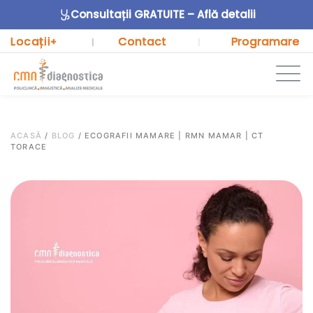
Consultații GRATUITE – Află detalii
Locații
Contact
Programare
+
|
|
ACASĂ
/
BLOG
/
ECOGRAFII MAMARE | RMN MAMAR | CT
TORACE