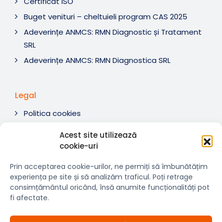
Certificat ISO
Buget venituri – cheltuieli program CAS 2025
Adeverințe ANMCS: RMN Diagnostic și Tratament
SRL
Adeverințe ANMCS: RMN Diagnostica SRL
Legal
Politica cookies
Termeni si condiții
Acest site utilizează
Soluționare litigii
cookie-uri
ANPC
Prin acceptarea cookie-urilor, ne permiți să îmbunătățim
experiența pe site și să analizăm traficul. Poți retrage
consimțământul oricând, însă anumite funcționalități pot
fi afectate.
© 2007-2026 RMN Diagnostica. Toate drepturile
×