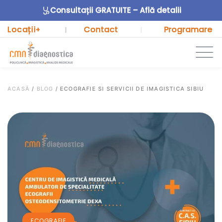
Consultații GRATUITE – Află detalii
Locații
Contact
Programare
+
|
|
ACASĂ
/
BLOG
/
ECOGRAFIE SI SERVICII DE IMAGISTICA SIBIU
ECOGRAFIE