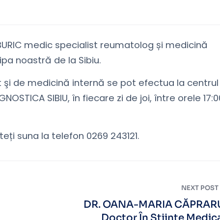
RIC medic specialist reumatolog și medicină
pa noastră de la Sibiu.
 şi de medicină internă se pot efectua la centrul
OSTICA SIBIU, în fiecare zi de joi, între orele 17:0
eți suna la telefon 0269 243121.
NEXT POST
DR. OANA-MARIA CĂPRARU
Doctor În Științe Medic