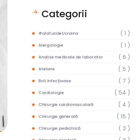
Categorii
( 1 )
#alaturideUcraina
( 1 )
Alergologie
( 6 )
Analize medicale de laborator
( 5 )
Ateliere
( 7 )
Boli infecțioase
( 54 )
Cardiologie
( 4 )
Chirurgie cardiovasculară
( 15 )
Chirurgie generală
( 3 )
Chirurgie pediatrică