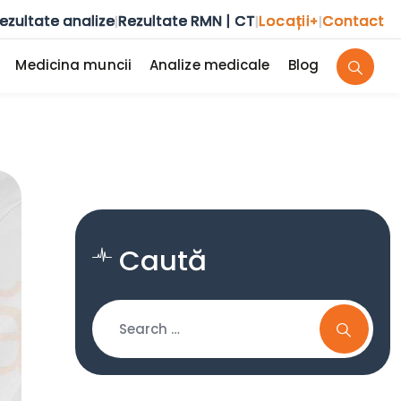
ezultate analize
Rezultate RMN | CT
Locații
Contact
|
|
+
|
Medicina muncii
Analize medicale
Blog
Caută