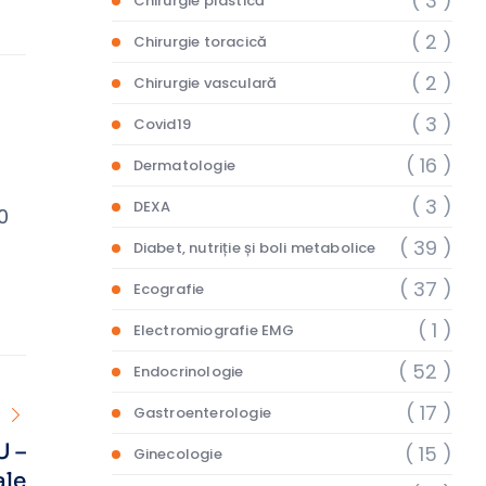
( 3 )
Chirurgie plastică
( 2 )
Chirurgie toracică
( 2 )
Chirurgie vasculară
( 3 )
Covid19
( 16 )
Dermatologie
( 3 )
DEXA
0
( 39 )
Diabet, nutriție și boli metabolice
( 37 )
Ecografie
( 1 )
Electromiografie EMG
( 52 )
Endocrinologie
( 17 )
Gastroenterologie
 –
( 15 )
Ginecologie
ale