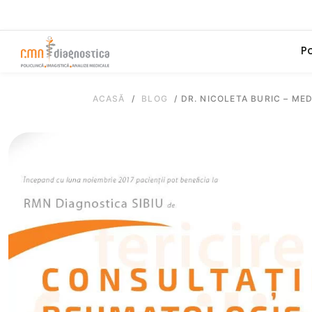
Po
ACASĂ
/
BLOG
/
DR. NICOLETA BURIC – ME