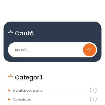
Caută
Categorii
( 1 )
#alaturideUcraina
( 1 )
Alergologie