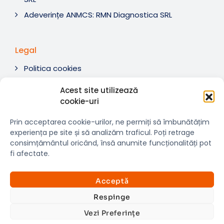
Adeverințe ANMCS: RMN Diagnostica SRL
Legal
Politica cookies
Termeni si condiții
Acest site utilizează
Soluționare litigii
cookie-uri
ANPC
Prin acceptarea cookie-urilor, ne permiți să îmbunătățim
experiența pe site și să analizăm traficul. Poți retrage
consimțământul oricând, însă anumite funcționalități pot
fi afectate.
© 2007-2026 RMN Diagnostica. Toate drepturile
×
rezervate.
Consultații si investigații
Acceptă
Website dezvoltat de:
www.t-web.ro
GRATUITE
Respinge
Vezi Preferințe
Află detalii