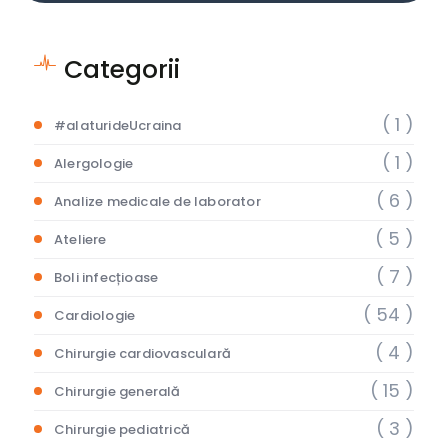
Categorii
( 1 )
#alaturideUcraina
( 1 )
Alergologie
( 6 )
Analize medicale de laborator
( 5 )
Ateliere
( 7 )
Boli infecțioase
( 54 )
Cardiologie
( 4 )
Chirurgie cardiovasculară
( 15 )
Chirurgie generală
( 3 )
Chirurgie pediatrică