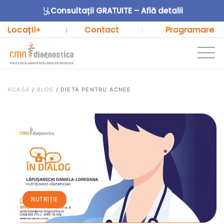
Consultații GRATUITE – Află detalii
Locații
Contact
Programare
+
|
|
ACASĂ
/
BLOG
/
DIETA PENTRU ACNEE
NUTRIȚIE