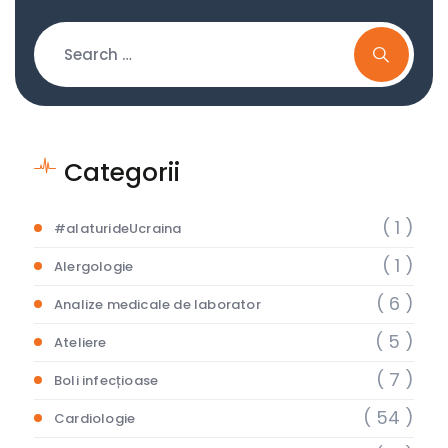
Categorii
( 1 )
#alaturideUcraina
( 1 )
Alergologie
( 6 )
Analize medicale de laborator
( 5 )
Ateliere
( 7 )
Boli infecțioase
( 54 )
Cardiologie