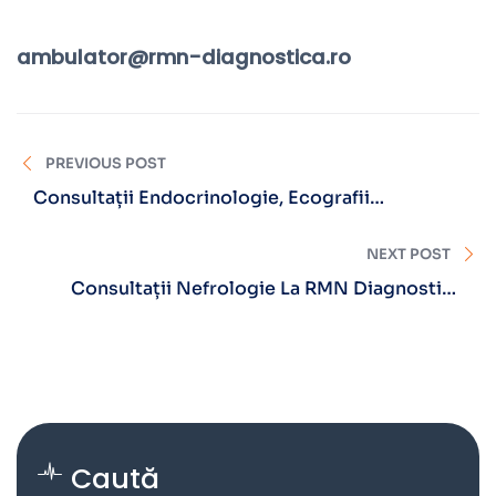
ambulator@rmn-diagnostica.ro
PREVIOUS POST
Consultații Endocrinologie, Ecografii
Tiroidiene Și Testarea Densității Osoase- DXA,
La RMN Diagnostica Sibiu
NEXT POST
Consultații Nefrologie La RMN Diagnostica
Sibiu
Caută