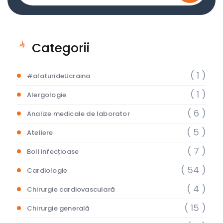
Categorii
( 1 )
#alaturideUcraina
( 1 )
Alergologie
( 6 )
Analize medicale de laborator
( 5 )
Ateliere
( 7 )
Boli infecțioase
( 54 )
Cardiologie
( 4 )
Chirurgie cardiovasculară
( 15 )
Chirurgie generală