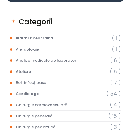
Categorii
( 1 )
#alaturideUcraina
( 1 )
Alergologie
( 6 )
Analize medicale de laborator
( 5 )
Ateliere
( 7 )
Boli infecțioase
( 54 )
Cardiologie
( 4 )
Chirurgie cardiovasculară
( 15 )
Chirurgie generală
( 3 )
Chirurgie pediatrică