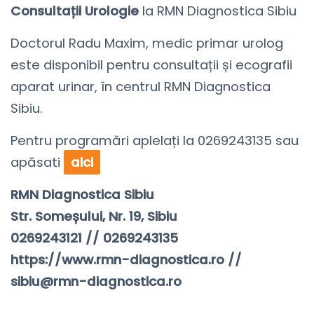
Consultații Urologie
la RMN Diagnostica Sibiu
Doctorul Radu Maxim, medic primar urolog
este disponibil pentru consultații și ecografii
aparat urinar, în centrul RMN Diagnostica
Sibiu.
Pentru programări aplelați la 0269243135 sau
apăsati
aici
RMN Diagnostica Sibiu ⠀
Str. Someșului, Nr. 19, Sibiu⠀
0269243121 // 0269243135
https://www.rmn-diagnostica.ro //
sibiu@rmn-diagnostica.ro