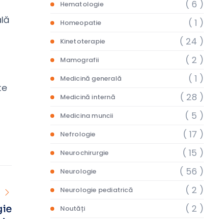
( 6 )
Hematologie
ală
( 1 )
Homeopatie
( 24 )
Kinetoterapie
( 2 )
Mamografii
( 1 )
Medicină generală
te
( 28 )
Medicină internă
( 5 )
Medicina muncii
( 17 )
Nefrologie
( 15 )
Neurochirurgie
( 56 )
Neurologie
( 2 )
Neurologie pediatrică
( 2 )
gie
Noutăți