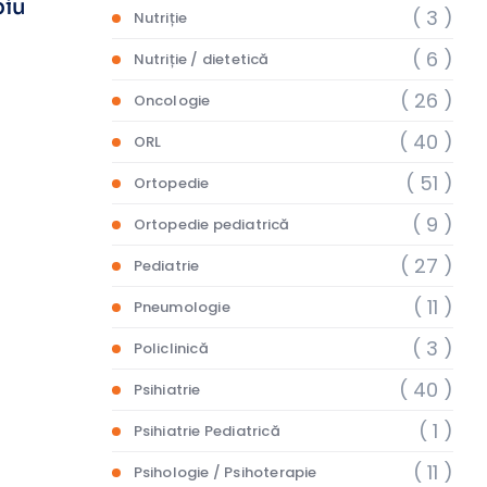
biu
( 3 )
Nutriție
( 6 )
Nutriție / dietetică
( 26 )
Oncologie
( 40 )
ORL
( 51 )
Ortopedie
( 9 )
Ortopedie pediatrică
( 27 )
Pediatrie
( 11 )
Pneumologie
( 3 )
Policlinică
( 40 )
Psihiatrie
( 1 )
Psihiatrie Pediatrică
( 11 )
Psihologie / Psihoterapie