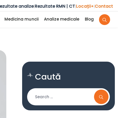
ezultate analize
Rezultate RMN | CT
Locații
Contact
|
|
+
|
Medicina muncii
Analize medicale
Blog
Caută