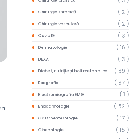
( 3 )
Chirurgie plastică
( 2 )
Chirurgie toracică
( 2 )
Chirurgie vasculară
( 3 )
Covid19
( 16 )
Dermatologie
( 3 )
DEXA
( 39 )
Diabet, nutriție și boli metabolice
( 37 )
Ecografie
( 1 )
Electromiografie EMG
( 52 )
Endocrinologie
ea
( 17 )
Gastroenterologie
( 15 )
Ginecologie