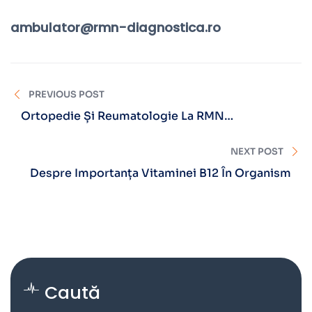
ambulator@rmn-diagnostica.ro
PREVIOUS POST
Ortopedie Și Reumatologie La RMN
Diagnostica Brașov Și Sibiu
NEXT POST
Despre Importanța Vitaminei B12 În Organism
Caută