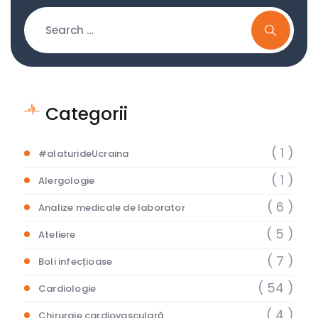
Categorii
( 1 )
#alaturideUcraina
( 1 )
Alergologie
( 6 )
Analize medicale de laborator
( 5 )
Ateliere
( 7 )
Boli infecțioase
( 54 )
Cardiologie
( 4 )
Chirurgie cardiovasculară