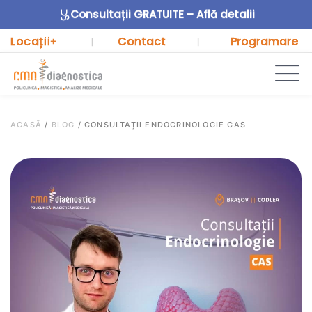
Consultații GRATUITE – Află detalii
Locații
Contact
Programare
+
|
|
ACASĂ
/
BLOG
/
CONSULTAȚII ENDOCRINOLOGIE CAS