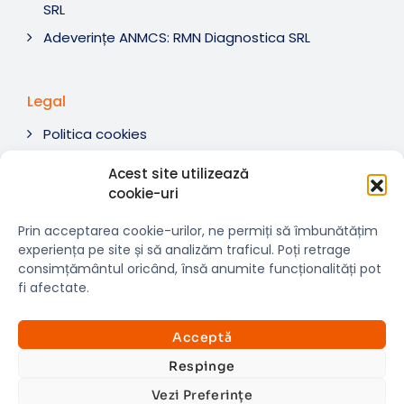
SRL
Adeverințe ANMCS: RMN Diagnostica SRL
Legal
Politica cookies
Termeni si condiții
Acest site utilizează
Soluționare litigii
cookie-uri
ANPC
Prin acceptarea cookie-urilor, ne permiți să îmbunătățim
experiența pe site și să analizăm traficul. Poți retrage
consimțământul oricând, însă anumite funcționalități pot
fi afectate.
© 2007-2026 RMN Diagnostica. Toate drepturile
×
rezervate.
Consultații si investigații
Acceptă
Website dezvoltat de:
www.t-web.ro
GRATUITE
Respinge
Vezi Preferințe