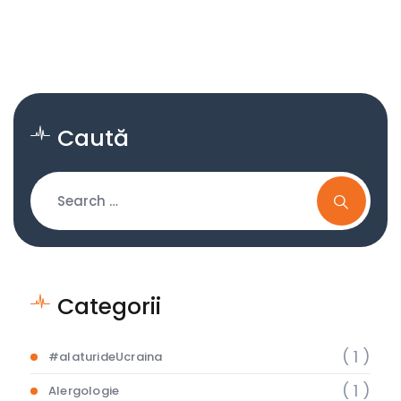
Caută
Categorii
( 1 )
#alaturideUcraina
( 1 )
Alergologie