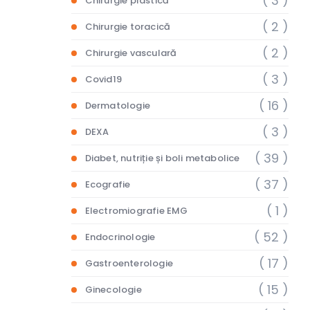
( 3 )
Chirurgie plastică
( 2 )
Chirurgie toracică
( 2 )
Chirurgie vasculară
( 3 )
Covid19
( 16 )
Dermatologie
( 3 )
DEXA
( 39 )
Diabet, nutriție și boli metabolice
( 37 )
Ecografie
( 1 )
Electromiografie EMG
( 52 )
Endocrinologie
( 17 )
Gastroenterologie
( 15 )
Ginecologie