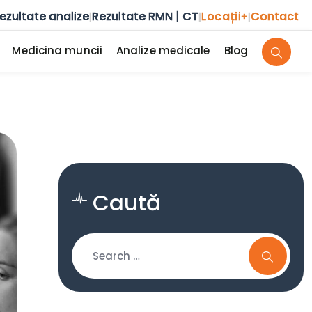
ezultate analize
Rezultate RMN | CT
Locații
Contact
|
|
+
|
Medicina muncii
Analize medicale
Blog
Caută