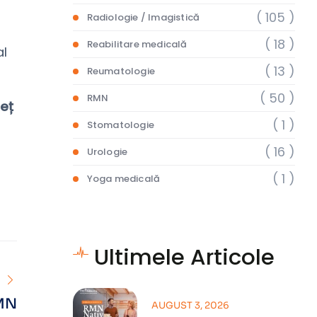
( 105 )
Radiologie / Imagistică
( 18 )
Reabilitare medicală
al
( 13 )
Reumatologie
( 50 )
RMN
deț
( 1 )
Stomatologie
( 16 )
Urologie
( 1 )
Yoga medicală
Ultimele Articole
RMN
AUGUST 3, 2026