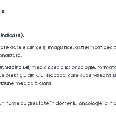
ie,
 indicate).
te datele clinice și imagistice, astfel încât deciz
onalizată.
r. Sabina Lei
, medic specialist oncologie, format
 de prestigiu din Cluj-Napoca, care supervizează ș
viziune medicală clară.
n nume cu greutate în domeniul oncologiei clinic
;