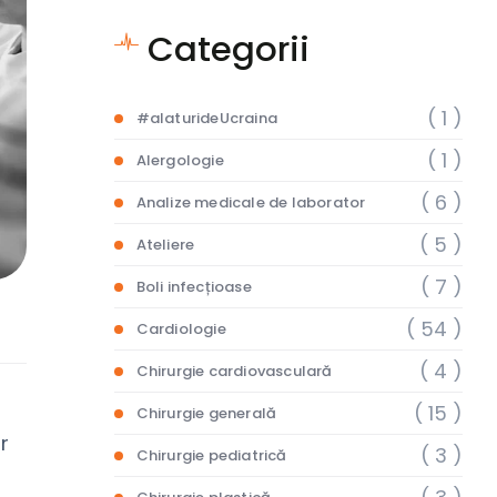
Categorii
( 1 )
#alaturideUcraina
( 1 )
Alergologie
( 6 )
Analize medicale de laborator
( 5 )
Ateliere
( 7 )
Boli infecțioase
( 54 )
Cardiologie
( 4 )
Chirurgie cardiovasculară
( 15 )
Chirurgie generală
r
( 3 )
Chirurgie pediatrică