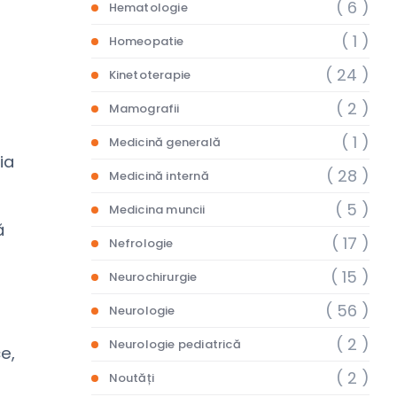
( 6 )
Hematologie
( 1 )
Homeopatie
( 24 )
Kinetoterapie
( 2 )
Mamografii
( 1 )
Medicină generală
ia
( 28 )
Medicină internă
( 5 )
Medicina muncii
ă
( 17 )
Nefrologie
i
( 15 )
Neurochirurgie
( 56 )
Neurologie
( 2 )
Neurologie pediatrică
e,
( 2 )
Noutăți