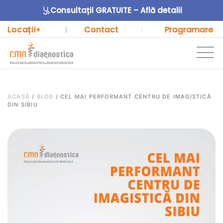
Consultații GRATUITE – Află detalii
Locații
Contact
Programare
+
|
|
ACASĂ
/
BLOG
/
CEL MAI PERFORMANT CENTRU DE IMAGISTICĂ
DIN SIBIU