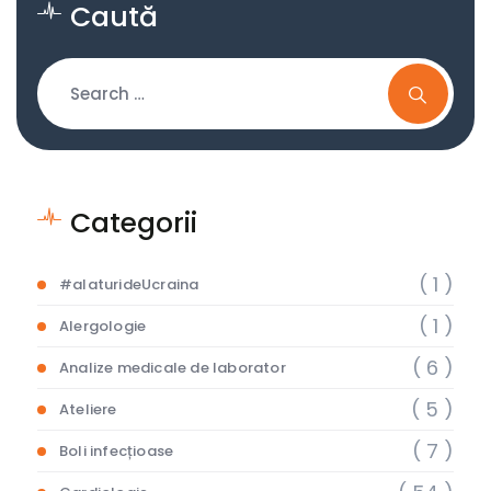
Caută
Categorii
( 1 )
#alaturideUcraina
( 1 )
Alergologie
( 6 )
Analize medicale de laborator
( 5 )
Ateliere
( 7 )
Boli infecțioase