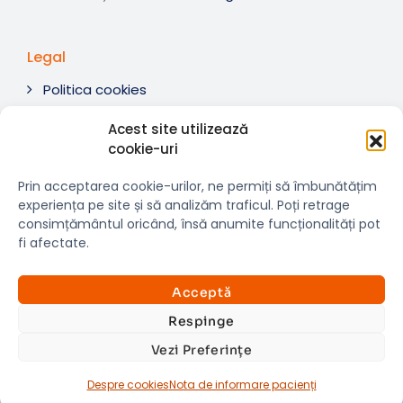
Legal
Politica cookies
Termeni si condiții
Acest site utilizează
Soluționare litigii
cookie-uri
ANPC
Prin acceptarea cookie-urilor, ne permiți să îmbunătățim
experiența pe site și să analizăm traficul. Poți retrage
consimțământul oricând, însă anumite funcționalități pot
fi afectate.
© 2007-2026 RMN Diagnostica. Toate drepturile
×
rezervate.
Consultații si investigații
Acceptă
Website dezvoltat de:
www.t-web.ro
GRATUITE
Respinge
Vezi Preferințe
Află detalii
Despre cookies
Nota de informare pacienți