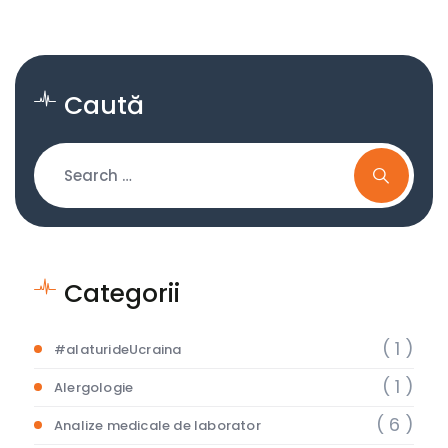
Caută
Categorii
( 1 )
#alaturideUcraina
( 1 )
Alergologie
( 6 )
Analize medicale de laborator