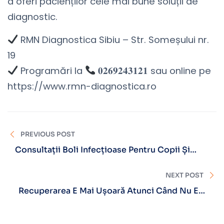
a oferi pacienților cele mai bune soluții de
diagnostic.
RMN Diagnostica Sibiu – Str. Someșului nr.
19
Programări la
𝟎𝟐𝟔𝟗𝟐𝟒𝟑𝟏𝟐𝟏 sau online pe
https://www.rmn-diagnostica.ro
PREVIOUS POST
Consultații Boli Infecțioase Pentru Copii Și
Adolescenți
NEXT POST
Recuperarea E Mai Ușoară Atunci Când Nu Ești
Singur.