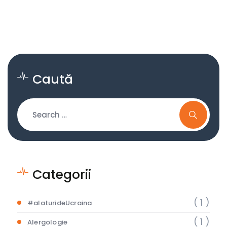
Centrele RMN Diagnostica
Caută
Categorii
( 1 )
#alaturideUcraina
( 1 )
Alergologie