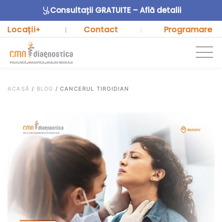
Consultații GRATUITE – Află detalii
Locații
Contact
Programare
+
|
|
ACASĂ
/
BLOG
/
CANCERUL TIROIDIAN