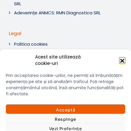
SRL
Adeverințe ANMCS: RMN Diagnostica SRL
Legal
Politica cookies
Termeni si condiții
Acest site utilizează
Soluționare litigii
cookie-uri
ANPC
Prin acceptarea cookie-urilor, ne permiți să îmbunătățim
experiența pe site și să analizăm traficul. Poți retrage
consimțământul oricând, însă anumite funcționalități pot
fi afectate.
© 2007-2026 RMN Diagnostica. Toate drepturile
×
rezervate.
Consultații si investigații
Acceptă
Website dezvoltat de:
www.t-web.ro
GRATUITE
Respinge
Vezi Preferințe