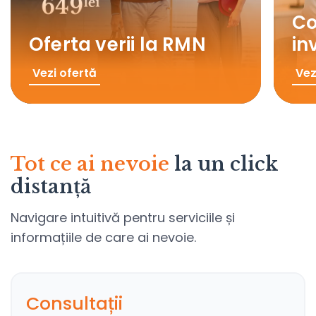
Co
Oferta verii la RMN
in
Vezi ofertă
Vez
Tot ce ai nevoie
la un click
distanță
Navigare intuitivă pentru serviciile și
informațiile de care ai nevoie.
Consultații