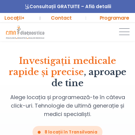
Consultații GRATUITE – Află detalii
Locații
Contact
Programare
+
|
|
Investigații medicale
rapide și precise
, aproape
de tine
Alege locația și programează-te în câteva
click-uri. Tehnologie de ultimă generație și
medici specialiști.
8 locații în Transilvania