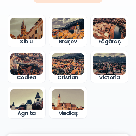
Sibiu
Brașov
Făgăraș
Codlea
Cristian
Victoria
Agnita
Mediaș