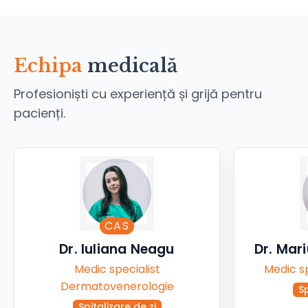
Echipa
medicală
Profesioniști cu experiență și grijă pentru
pacienți.
CAS
Dr. Iuliana Neagu
Dr. Mar
Medic specialist
Medic sp
Dermatovenerologie
Sp
Spitalizare de zi