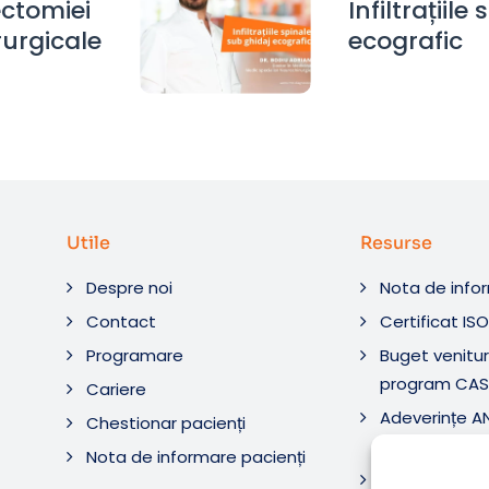
ectomiei
Infiltrațiil
rurgicale
ecografic
Utile
Resurse
Despre noi
Nota de info
Contact
Certificat IS
Programare
Buget venituri
program CAS
Cariere
Adeverințe 
Chestionar pacienți
Diagnostic ș
Nota de informare pacienți
Adeverințe 