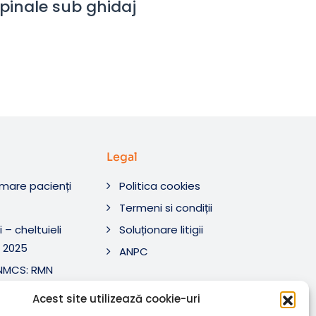
e spinale sub ghidaj
Legal
rmare pacienți
Politica cookies
O
Termeni si condiții
 – cheltuieli
Soluționare litigii
 2025
ANPC
ANMCS: RMN
i Tratament SRL
Acest site utilizează cookie-uri
ANMCS: RMN