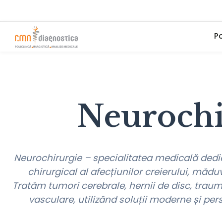
Po
Neurochi
Neurochirurgie
– specialitatea medicală dedic
chirurgical al afecțiunilor creierului, măduv
Tratăm tumori cerebrale, hernii de disc, trau
vasculare, utilizând soluții moderne și per