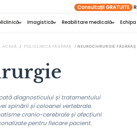
Consultații GRATUITE
R
|
liclinică
Imagistică
Reabilitare medicală
Echipa
ACASĂ
/
POLICLINICĂ FĂGĂRAȘ
/
NEUROCHIRURGIE FĂGĂRAȘ
rurgie
ată diagnosticului și tratamentului
ei spinării și coloanei vertebrale.
matisme cranio-cerebrale și afecțiuni
sonalizate pentru fiecare pacient.