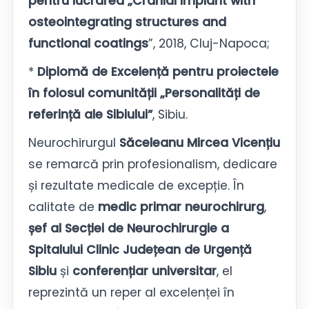
pentru lucrarea „Cranial Implant with
osteointegrating structures and
functional coatings
”, 2018, Cluj-Napoca;
*
Diplomă de Excelență pentru proiectele
în folosul comunității „Personalități de
referință ale Sibiului”
, Sibiu.
Neurochirurgul
Săceleanu Mircea Vicențiu
se remarcă prin profesionalism, dedicare
și rezultate medicale de excepție. În
calitate de
medic primar neurochirurg
,
șef al Secției de Neurochirurgie a
Spitalului Clinic Județean de Urgență
Sibiu
și
conferențiar universitar
, el
reprezintă un reper al excelenței în